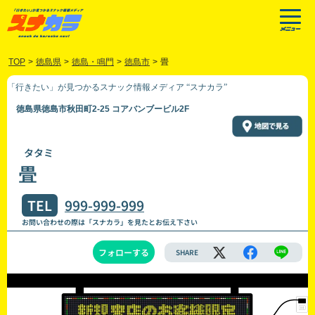
TOP
>
徳島県
>
徳島・鳴門
>
徳島市
>
畳
「行きたい」が見つかるスナック情報メディア “スナカラ”
徳島県徳島市秋田町2-25 コアバンブービル2F
タタミ
畳
TEL
999-999-999
お問い合わせの際は「スナカラ」を見たとお伝え下さい
フォローする
SHARE