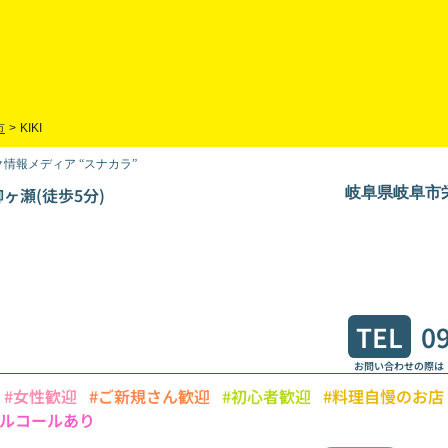
市
>
KIKI
情報メディア “スナカラ”
ヶ瀬(徒歩5分)
岐阜県岐阜市栄
TEL
0
お問い合わせの際は
#女性歓迎
#ご新規さん歓迎
#初心者歓迎
#料理自慢のお店
アルコールあり