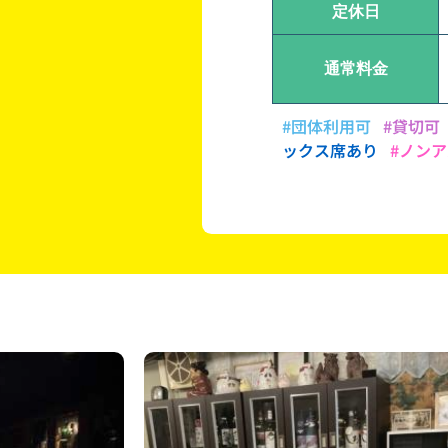
定休日
通常料金
#団体利用可
#貸切可
ックス席あり
#ノン