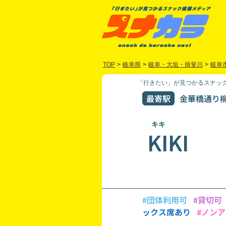
TOP
>
岐阜県
>
岐阜・大垣・揖斐川
>
岐阜
「行きたい」が見つかるスナック
最寄駅
金華橋通り柳
キキ
KIKI
#団体利用可
#貸切可
ックス席あり
#ノン