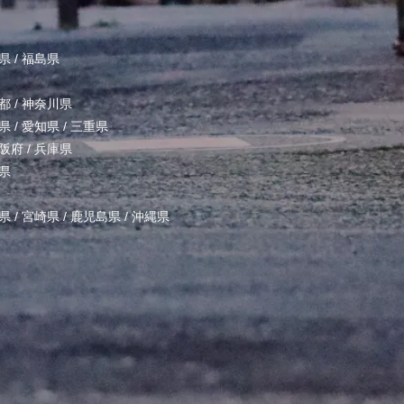
県
/
福島県
都
/
神奈川県
県
/
愛知県
/
三重県
阪府
/
兵庫県
県
県
/
宮崎県
/
鹿児島県
/
沖縄県