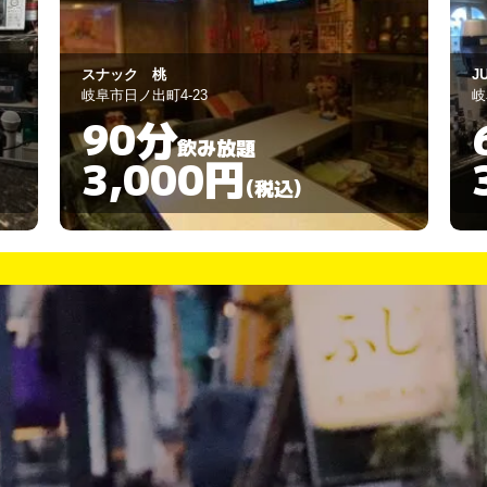
JURA
気
岐阜市柳津町東塚3-78-3
岐
60分
飲み放題
3,000円
(税込)