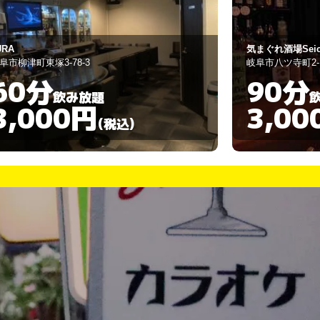
まぐれ酒場Seichan
スナック ボン
阜市八ツ寺町2-17
岐阜市弥八町30
90分
60分
飲み放題
3,000円
3,00
(税込)