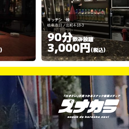
スナック 桃
岐阜市日ノ出町4-23
90分
飲み放題
3,000円
)
(税込)