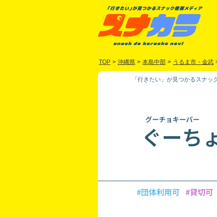
TOP
>
沖縄県
>
本島中部
>
うるま市・金武
「行きたい」が見つかるスナック
グーチョキーパー
ぐーち
#団体利用可
#貸切可