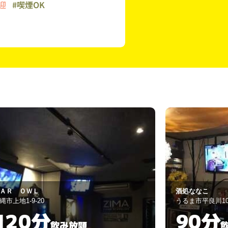
迎
#喫煙OK
処ななこ
ＢＡＲ ＣＯＲ
るま市平良川105
沖縄市上地1-13-3
90分
120
飲み放題