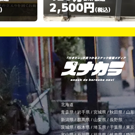
3,000円
)
(税込)
北海道
青森県
/
岩手県
/
宮城県
/
秋田県
/
山形
新潟県
/
群馬県
/
山梨県
/
長野県
茨城県
/
栃木県
/
埼玉県
/
千葉県
/
東京
富山県
/
石川県
/
福井県
/
岐阜県
/
静岡