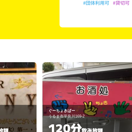
#団体利用可
#貸切可
エンジョイ
宜野湾市普天間２-３７-１３
90分
飲み放題