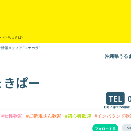
>
ぐｰちょきぱｰ
情報メディア “スナカラ”
沖縄県うるま市
ょきぱー
TEL
お問い合わせの際は
#女性歓迎
#ご新規さん歓迎
#初心者歓迎
#インバウンド歓
SH
フォローする