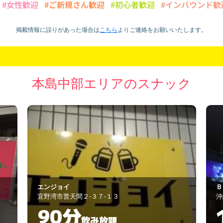
#女性歓迎
#ご新規さん歓迎
#初心者歓迎
#インバウンド歓
掲載情報に誤りがあった場合は
こちら
より
ご連絡をお願いいたします。
本島中部エリアのスナック
ＢＡＲ ＯＷＬ
酒
沖縄市上地1-9-20
う
120分
飲み放題