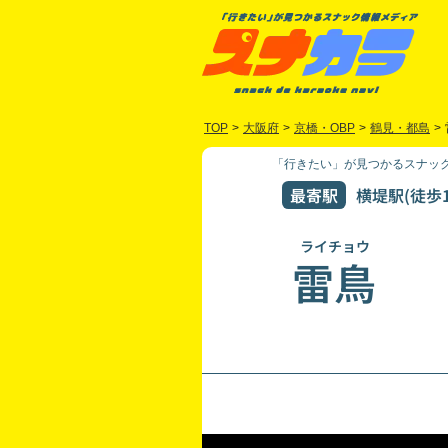
TOP
>
大阪府
>
京橋・OBP
>
鶴見・都島
>
「行きたい」が見つかるスナック
最寄駅
横堤駅(徒歩1
ライチョウ
雷鳥