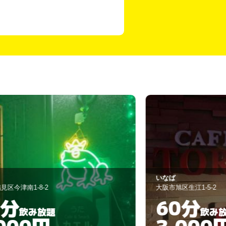
なば
新！七味
阪市旭区生江1-5-2
大阪市旭区中宮4-1
60分
30分
飲み放題
3,000円
3,00