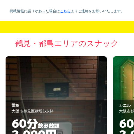
掲載情報に誤りがあった場合は
こちら
より
ご連絡をお願いいたします。
鶴見・都島エリアのスナック
カエル
い
大阪市鶴見区今津南1-8-2
大
60分
飲み放題
3,000円