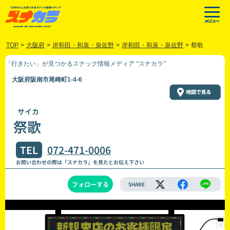
TOP
>
大阪府
>
岸和田・和泉・泉佐野
>
岸和田・和泉・泉佐野
>
祭歌
「行きたい」が見つかるスナック情報メディア “スナカラ”
大阪府阪南市尾崎町1-4-6
サイカ
祭歌
TEL
072-471-0006
お問い合わせの際は「スナカラ」を見たとお伝え下さい
フォローする
SHARE