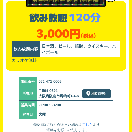
120分
飲み放題
3,000円
(税込)
日本酒、ビール、焼酎、ウイスキー、ハ
飲み放題内容
イボール
カラオケ無料
電話番号
072-471-0006
〒599-0201
所在地
大阪府阪南市尾崎町1-4-6
営業時間
20:00〜24:00
定休日
火曜
掲載情報に誤りがあった場合は
こちら
より
ご連絡をお願いいたします。