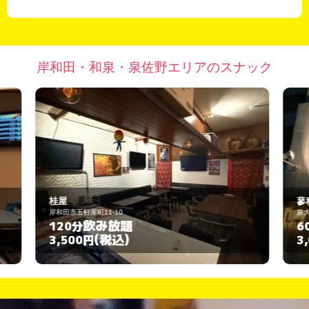
岸和田・和泉・泉佐野エリアのスナック
蓼科
泉大津市北豊中町２ー１４ー２４
飲み放題
60分
(税込)
3,000円