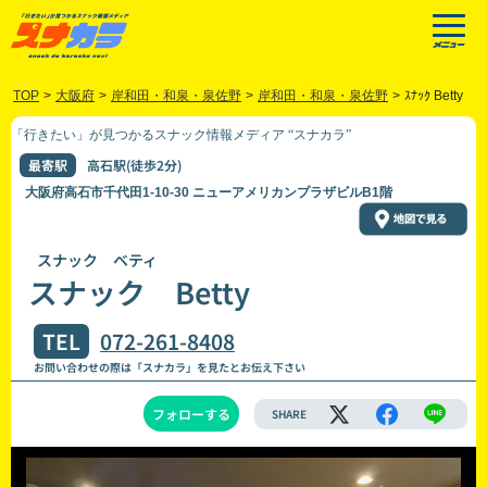
TOP
>
大阪府
>
岸和田・和泉・泉佐野
>
岸和田・和泉・泉佐野
>
ｽﾅｯｸ Betty
「行きたい」が見つかるスナック情報メディア “スナカラ”
最寄駅
高石駅(徒歩2分)
大阪府高石市千代田1-10-30 ニューアメリカンプラザビルB1階
スナック ベティ
スナック Betty
TEL
072-261-8408
お問い合わせの際は「スナカラ」を見たとお伝え下さい
フォローする
SHARE