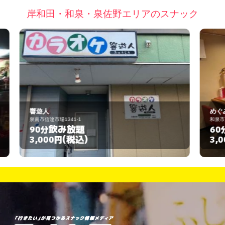
岸和田・和泉・泉佐野エリアのスナック
めぐみ
和泉市府中町7-4-14
飲み放題
60分
(税込)
3,000円