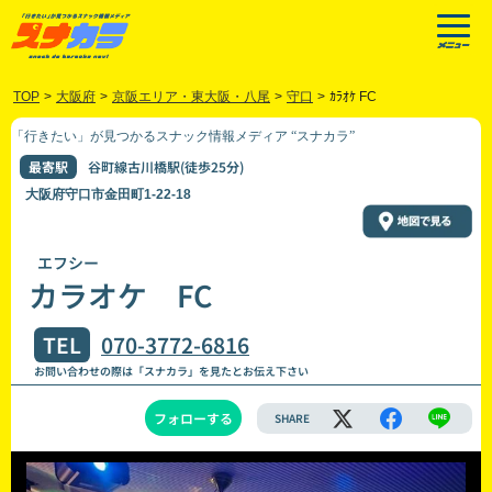
TOP
>
大阪府
>
京阪エリア・東大阪・八尾
>
守口
>
ｶﾗｵｹ FC
「行きたい」が見つかるスナック情報メディア “スナカラ”
最寄駅
谷町線古川橋駅(徒歩25分)
大阪府守口市金田町1-22-18
エフシー
カラオケ FC
TEL
070-3772-6816
お問い合わせの際は「スナカラ」を見たとお伝え下さい
フォローする
SHARE