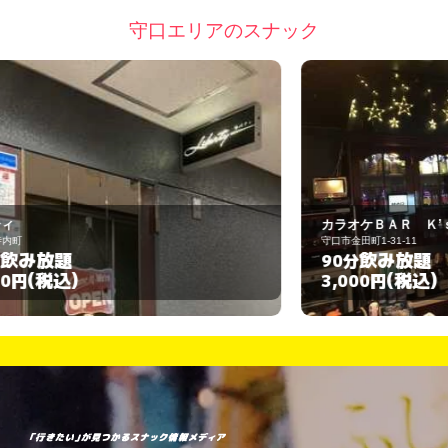
守口エリアのスナック
カラオケＢＡＲ Ｋ’ｓ
A
守口市金田町1-31-11
守
飲み放題
90分
(税込)
3,000円
3