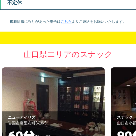
不定休
掲載情報に誤りがあった場合は
こちら
より
ご連絡をお願いいたします。
山口県エリアのスナック
スナック ミンク
は
山口市小郡下郷1253-7
山
90分