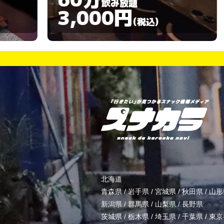
飲み放題
3,000円
)
(税込)
北海道
青森県
/
岩手県
/
宮城県
/
秋田県
/
山形
新潟県
/
群馬県
/
山梨県
/
長野県
茨城県
/
栃木県
/
埼玉県
/
千葉県
/
東京