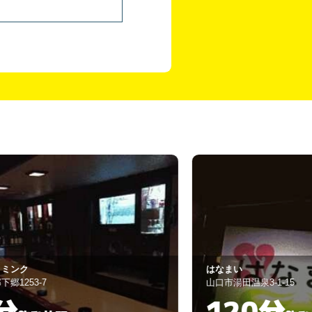
なまい
RAPISU
口市湯田温泉3-1-15
岩国市麻里布町3-1
120分
90分