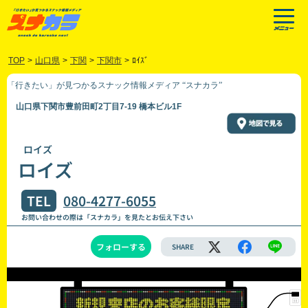
TOP
>
山口県
>
下関
>
下関市
>
ﾛｲｽﾞ
「行きたい」が見つかるスナック情報メディア “スナカラ”
山口県下関市豊前田町2丁目7-19 橋本ビル1F
ロイズ
ロイズ
TEL
080-4277-6055
お問い合わせの際は「スナカラ」を見たとお伝え下さい
フォローする
SHARE