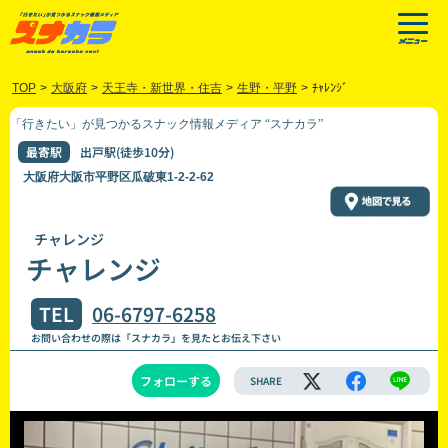
TOP
>
大阪府
>
天王寺・新世界・住吉
>
生野・平野
>
ﾁｬﾚﾝｼﾞ
「行きたい」が見つかるスナック情報メディア “スナカラ”
最寄駅
出戸駅(徒歩10分)
大阪府大阪市平野区瓜破東1-2-2-62
チャレンジ
チャレンジ
TEL
06-6797-6258
お問い合わせの際は「スナカラ」を見たとお伝え下さい
フォローする
SHARE