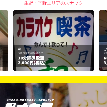
生野・平野エリアのスナック
ガレージ
大阪市平野区瓜破1-2-54
飲み放題
60分
(税込)
3,000円