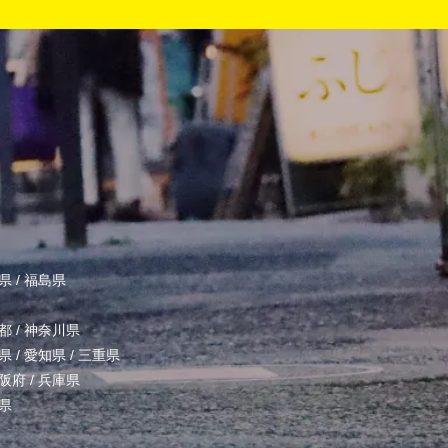
県
/
福島県
都
/
神奈川県
県
/
愛知県
/
三重県
阪府
/
兵庫県
県