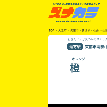
TOP
>
大阪府
>
天王寺・新世界・住吉
>
生
「行きたい」が見つかるスナック
最寄駅
東部市場駅(
オレンジ
橙