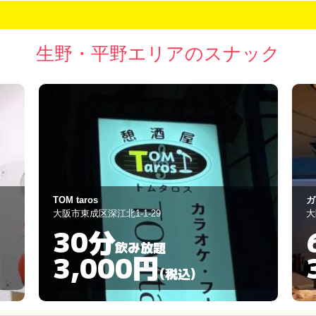
生野・平野エリアのスナック
ガレージ
B-
大阪市平野区瓜破1-2-54
大
60分
飲み放題
3,000円
(税込)