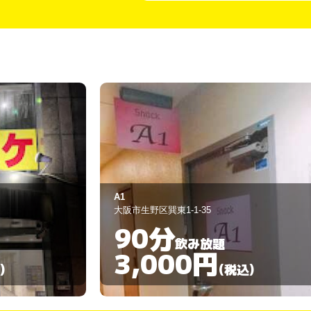
TOM taros
大阪市東成区深江北1-1-29
30分
飲み放題
3,000円
)
(税込)