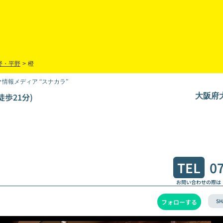
野・平野
>
橙
情報メディア “スナカラ”
徒歩21分)
大阪府大
TEL
0
お問い合わせの際は
SH
フォローする