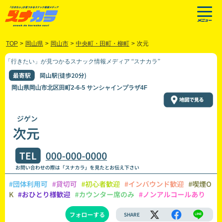
TOP
>
岡山県
>
岡山市
>
中央町・田町・柳町
>
次元
「行きたい」が見つかるスナック情報メディア “スナカラ”
最寄駅
岡山駅(徒歩20分)
岡山県岡山市北区田町2-6-5 サンシャインプラザ4F
ジゲン
次元
TEL
000-000-0000
お問い合わせの際は「スナカラ」を見たとお伝え下さい
#団体利用可
#貸切可
#初心者歓迎
#インバウンド歓迎
#喫煙O
K
#おひとり様歓迎
#カウンター席のみ
#ノンアルコールあり
フォローする
SHARE