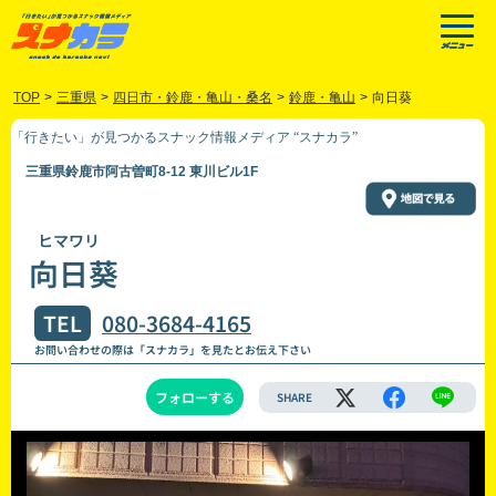
TOP
>
三重県
>
四日市・鈴鹿・亀山・桑名
>
鈴鹿・亀山
>
向日葵
「行きたい」が見つかるスナック情報メディア “スナカラ”
三重県鈴鹿市阿古曽町8-12 東川ビル1F
ヒマワリ
向日葵
TEL
080-3684-4165
お問い合わせの際は「スナカラ」を見たとお伝え下さい
フォローする
SHARE