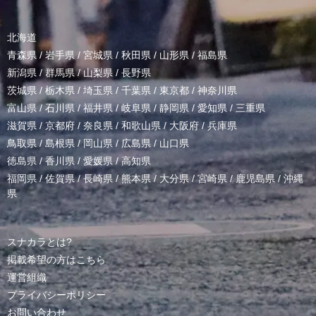
北海道
青森県
/
岩手県
/
宮城県
/
秋田県
/
山形県
/
福島県
新潟県
/
群馬県
/
山梨県
/
長野県
茨城県
/
栃木県
/
埼玉県
/
千葉県
/
東京都
/
神奈川県
富山県
/
石川県
/
福井県
/
岐阜県
/
静岡県
/
愛知県
/
三重県
滋賀県
/
京都府
/
奈良県
/
和歌山県
/
大阪府
/
兵庫県
鳥取県
/
島根県
/
岡山県
/
広島県
/
山口県
徳島県
/
香川県
/
愛媛県
/
高知県
福岡県
/
佐賀県
/
長崎県
/
熊本県
/
大分県
/
宮崎県
/
鹿児島県
/
沖縄
県
スナカラとは?
掲載希望の方はこちら
運営組織
プライバシーポリシー
お問い合わせ