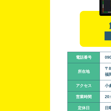
電話番号
09
〒8
所在地
福
アクセス
小
営業時間
20
定休日
日