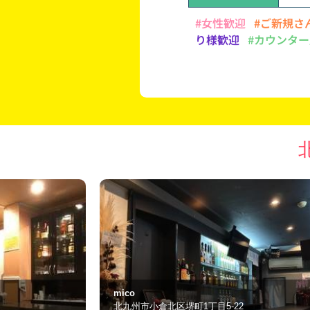
#女性歓迎
#ご新規さ
り様歓迎
#カウンター
スナック どりぃむ
北九州市小倉北区鍛冶町１－７－１５