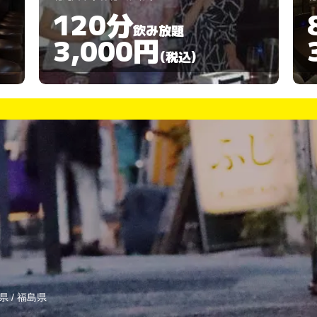
80分
飲み放題
3,000円
(税込)
県
/
福島県