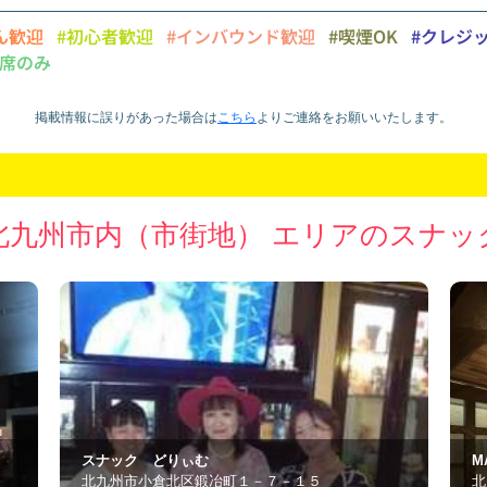
ん歓迎
#初心者歓迎
#インバウンド歓迎
#喫煙OK
#クレジ
席のみ
掲載情報に誤りがあった場合は
こちら
より
ご連絡をお願いいたします。
北九州市内（市街地） エリアのスナッ
MARIO
Gi
北九州市小倉北区堺町1丁目5-16
北