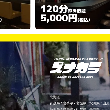
120分
飲み放題
3,000円
)
(税込)
北海道
青森県
/
岩手県
/
宮城県
/
秋田県
/
山形
新潟県
/
群馬県
/
山梨県
/
長野県