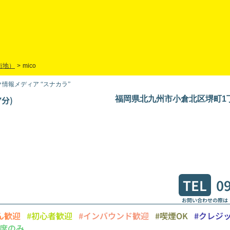
街地）
>
mico
情報メディア “スナカラ”
分)
福岡県北九州市小倉北区堺町1丁目
TEL
0
お問い合わせの際は
ん歓迎
#初心者歓迎
#インバウンド歓迎
#喫煙OK
#クレジ
席のみ