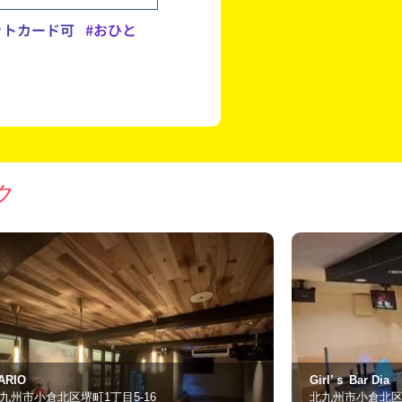
ットカード可
#おひと
ク
rl’ｓ Bar Dia
Snack Ruby
九州市小倉北区堺町1-5-22
北九州市小倉北区堺