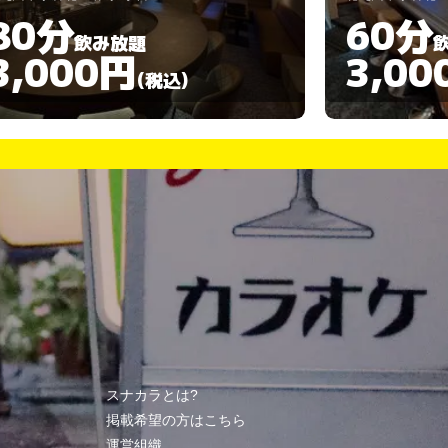
60分
60分
飲み放題
3,000円
3,50
(税込)
スナカラとは?
掲載希望の方はこちら
運営組織