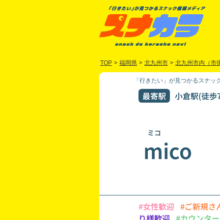
TOP
>
福岡県
>
北九州市
>
北九州市内（市
「行きたい」が見つかるスナック
最寄駅
小倉駅(徒歩7
ミコ
mico
#女性歓迎
#ご新規さ
り様歓迎
#カウンター