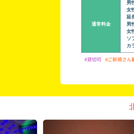
男性
女性
延長
通常料金
男性
女性
ソ
カ
#貸切可
#ご新規さん