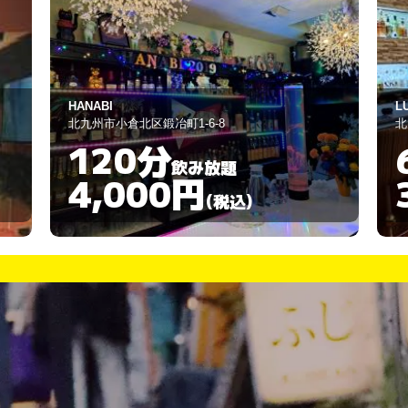
HANABI
L
北九州市小倉北区鍛冶町1-6-8
北
120分
飲み放題
4,000円
(税込)