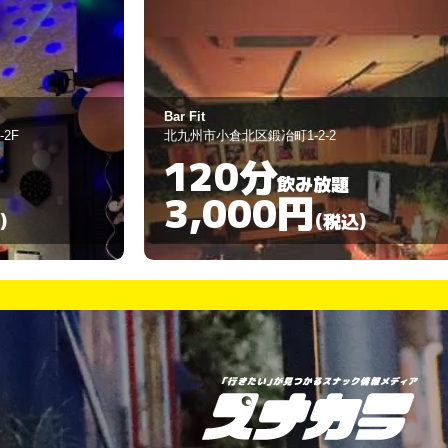
Bar Fit
2F
北九州市小倉北区鍛冶町1-2-2
120分
飲み放題
3,000円
)
(税込)