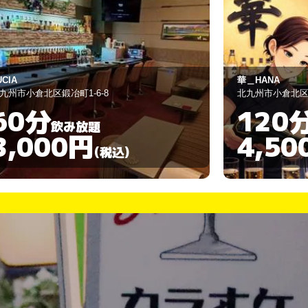
UCIA
華＿HANA
九州市小倉北区鍛冶町1-6-8
北九州市小倉北区
60分
120
飲み放題
3,000円
4,50
(税込)