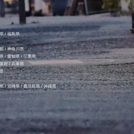
県
/
福島県
都
/
神奈川県
県
/
愛知県
/
三重県
阪府
/
兵庫県
県
県
/
宮崎県
/
鹿児島県
/
沖縄県