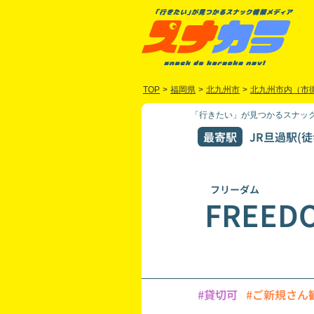
TOP
>
福岡県
>
北九州市
>
北九州市内（市
「行きたい」が見つかるスナック
最寄駅
JR旦過駅(徒
フリーダム
FREED
#貸切可
#ご新規さん