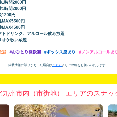
1時間2000円
1時間2000円
1200円
MAX5500円
MAX4500円
フトドリンク、アルコール飲み放題
ラオケ歌い放題
歓迎
#おひとり様歓迎
#ボックス席あり
#ノンアルコールあ
掲載情報に誤りがあった場合は
こちら
より
ご連絡をお願いいたします。
北九州市内（市街地） エリアのスナッ