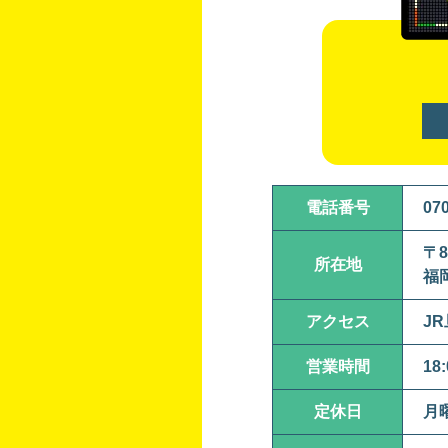
電話番号
07
〒8
所在地
福
アクセス
JR
営業時間
18
定休日
月