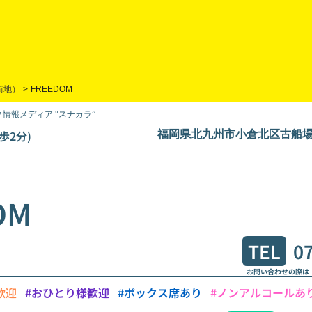
街地）
>
FREEDOM
情報メディア “スナカラ”
歩2分)
福岡県北九州市小倉北区古船場町
OM
TEL
0
お問い合わせの際は
歓迎
#おひとり様歓迎
#ボックス席あり
#ノンアルコールあ