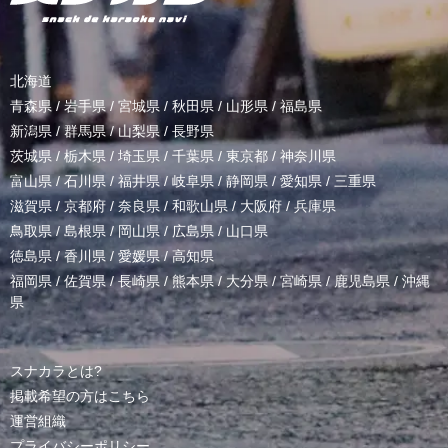
北海道
青森県
/
岩手県
/
宮城県
/
秋田県
/
山形県
/
福島県
新潟県
/
群馬県
/
山梨県
/
長野県
茨城県
/
栃木県
/
埼玉県
/
千葉県
/
東京都
/
神奈川県
富山県
/
石川県
/
福井県
/
岐阜県
/
静岡県
/
愛知県
/
三重県
滋賀県
/
京都府
/
奈良県
/
和歌山県
/
大阪府
/
兵庫県
鳥取県
/
島根県
/
岡山県
/
広島県
/
山口県
徳島県
/
香川県
/
愛媛県
/
高知県
福岡県
/
佐賀県
/
長崎県
/
熊本県
/
大分県
/
宮崎県
/
鹿児島県
/
沖縄
県
スナカラとは?
掲載希望の方はこちら
運営組織
プライバシーポリシー