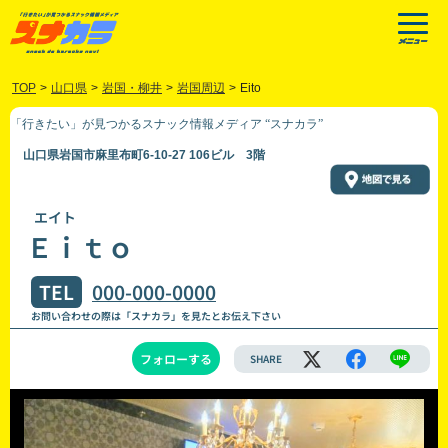
TOP
>
山口県
>
岩国・柳井
>
岩国周辺
>
Eito
「行きたい」が見つかるスナック情報メディア “スナカラ”
山口県岩国市麻里布町6-10-27 106ビル 3階
エイト
Ｅｉｔｏ
TEL
000-000-0000
お問い合わせの際は「スナカラ」を見たとお伝え下さい
フォローする
SHARE