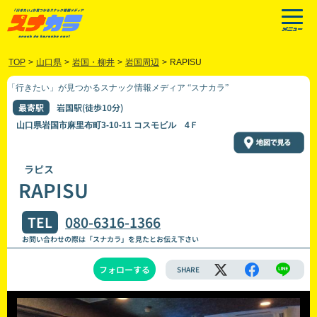
TOP
>
山口県
>
岩国・柳井
>
岩国周辺
>
RAPISU
「行きたい」が見つかるスナック情報メディア “スナカラ”
最寄駅
岩国駅(徒歩10分)
山口県岩国市麻里布町3-10-11 コスモビル 4Ｆ
ラピス
RAPISU
TEL
080-6316-1366
お問い合わせの際は「スナカラ」を見たとお伝え下さい
フォローする
SHARE