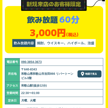
60分
飲み放題
3,000円
(税込)
飲み放題内容
焼酎、ウイスキー、ハイボール、泡盛
電話番号
090-3854-3673
〒640-8343
所在地
和歌山県和歌山市吉田866 リバートーン
ビル3階
アクセス
和歌山駅(徒歩12分)
営業時間
22:30〜01:00
定休日
月曜、火曜