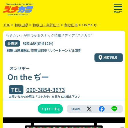
TOP
>
和歌山県
>
和歌山・高野山下
>
和歌山市
>
On the ぢｰ
「行きたい」が見つかるスナック情報メディア “スナカラ”
最寄駅
和歌山駅(徒歩12分)
和歌山県和歌山市吉田866 リバートーンビル3階
オンザヂー
On the ぢー
TEL
090-3854-3673
お問い合わせの際は「スナカラ」を見たとお伝え下さい
フォローする
SHARE