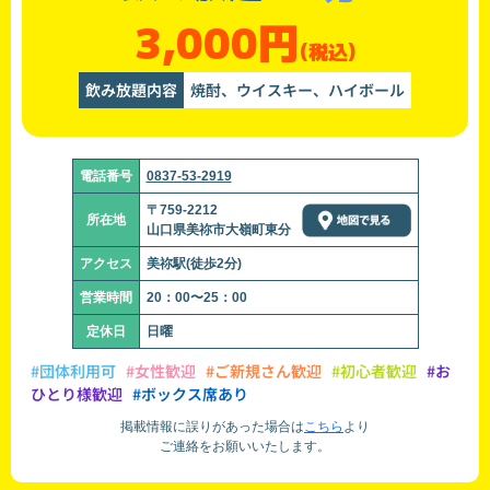
3,000円
(税込)
飲み放題内容
焼酎、ウイスキー、ハイボール
電話番号
0837-53-2919
〒759-2212
所在地
山口県美祢市大嶺町東分
アクセス
美祢駅(徒歩2分)
営業時間
20：00〜25：00
定休日
日曜
#団体利用可
#女性歓迎
#ご新規さん歓迎
#初心者歓迎
#お
ひとり様歓迎
#ボックス席あり
掲載情報に誤りがあった場合は
こちら
より
ご連絡をお願いいたします。