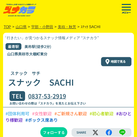
TOP
>
山口県
>
宇部・小野田
>
美祢・秋芳
>
ｽﾅｯｸ SACHI
「行きたい」が見つかるスナック情報メディア “スナカラ”
最寄駅
美祢駅(徒歩2分)
山口県美祢市大嶺町東分
スナック サチ
スナック SACHI
TEL
0837-53-2919
お問い合わせの際は「スナカラ」を見たとお伝え下さい
#団体利用可
#女性歓迎
#ご新規さん歓迎
#初心者歓迎
#おひと
り様歓迎
#ボックス席あり
フォローする
SHARE