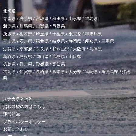
北海道
青森県
/
岩手県
/
宮城県
/
秋田県
/
山形県
/
福島県
新潟県
/
群馬県
/
山梨県
/
長野県
茨城県
/
栃木県
/
埼玉県
/
千葉県
/
東京都
/
神奈川県
富山県
/
石川県
/
福井県
/
岐阜県
/
静岡県
/
愛知県
/
三重県
滋賀県
/
京都府
/
奈良県
/
和歌山県
/
大阪府
/
兵庫県
鳥取県
/
島根県
/
岡山県
/
広島県
/
山口県
徳島県
/
香川県
/
愛媛県
/
高知県
福岡県
/
佐賀県
/
長崎県
/
熊本県
/
大分県
/
宮崎県
/
鹿児島県
/
沖縄
県
スナカラとは?
掲載希望の方はこちら
運営組織
プライバシーポリシー
お問い合わせ