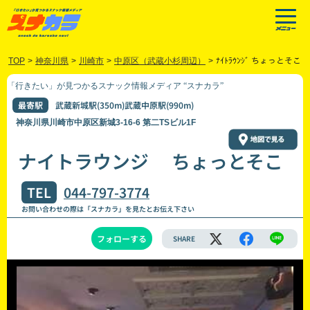
TOP
>
神奈川県
>
川崎市
>
中原区（武蔵小杉周辺）
>
ﾅｲﾄﾗｳﾝｼﾞ ちょっとそこ
「行きたい」が見つかるスナック情報メディア “スナカラ”
最寄駅
武蔵新城駅(350m)武蔵中原駅(990m)
神奈川県川崎市中原区新城3-16-6 第二TSビル1F
ナイトラウンジ ちょっとそこ
TEL
044-797-3774
お問い合わせの際は「スナカラ」を見たとお伝え下さい
フォローする
SHARE