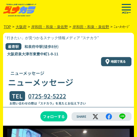
TOP
>
大阪府
>
岸和田・和泉・泉佐野
>
岸和田・和泉・泉佐野
>
ﾆｭｰﾒｯｾｰｼﾞ
「行きたい」が見つかるスナック情報メディア “スナカラ”
最寄駅
和泉府中駅(徒歩8分)
大阪府泉大津市東豊中町1-9-11
ニューメッセージ
ニューメッセージ
TEL
0725-92-5222
お問い合わせの際は「スナカラ」を見たとお伝え下さい
フォローする
SHARE