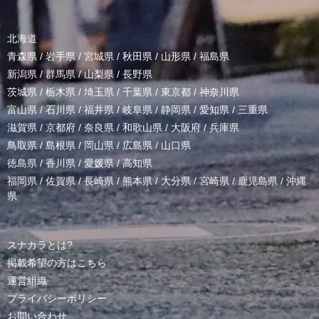
北海道
青森県
/
岩手県
/
宮城県
/
秋田県
/
山形県
/
福島県
新潟県
/
群馬県
/
山梨県
/
長野県
茨城県
/
栃木県
/
埼玉県
/
千葉県
/
東京都
/
神奈川県
富山県
/
石川県
/
福井県
/
岐阜県
/
静岡県
/
愛知県
/
三重県
滋賀県
/
京都府
/
奈良県
/
和歌山県
/
大阪府
/
兵庫県
鳥取県
/
島根県
/
岡山県
/
広島県
/
山口県
徳島県
/
香川県
/
愛媛県
/
高知県
福岡県
/
佐賀県
/
長崎県
/
熊本県
/
大分県
/
宮崎県
/
鹿児島県
/
沖縄
県
スナカラとは?
掲載希望の方はこちら
運営組織
プライバシーポリシー
お問い合わせ