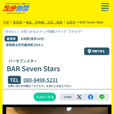
TOP
>
群馬県
>
桐生・伊勢崎・太田・館林
>
太田市
>
BAR Seven Stars
「行きたい」が見つかるスナック情報メディア “スナカラ”
最寄駅
太田駅(徒歩10分)
群馬県太田市飯田町1016-1
バーセブンスター
BAR Seven Stars
TEL
080-8498-5231
お問い合わせの際は「スナカラ」を見たとお伝え下さい
フォローする
SHARE