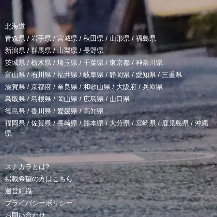
北海道
青森県
/
岩手県
/
宮城県
/
秋田県
/
山形県
/
福島県
新潟県
/
群馬県
/
山梨県
/
長野県
茨城県
/
栃木県
/
埼玉県
/
千葉県
/
東京都
/
神奈川県
富山県
/
石川県
/
福井県
/
岐阜県
/
静岡県
/
愛知県
/
三重県
滋賀県
/
京都府
/
奈良県
/
和歌山県
/
大阪府
/
兵庫県
鳥取県
/
島根県
/
岡山県
/
広島県
/
山口県
徳島県
/
香川県
/
愛媛県
/
高知県
福岡県
/
佐賀県
/
長崎県
/
熊本県
/
大分県
/
宮崎県
/
鹿児島県
/
沖縄
県
スナカラとは?
掲載希望の方はこちら
運営組織
プライバシーポリシー
お問い合わせ