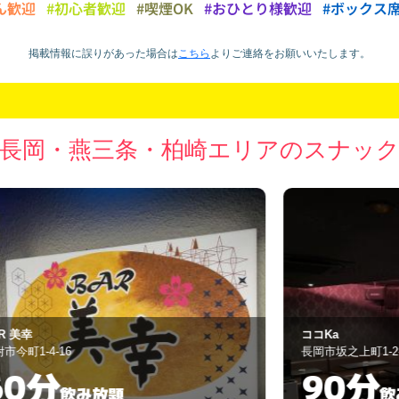
ん歓迎
#初心者歓迎
#喫煙OK
#おひとり様歓迎
#ボックス
掲載情報に誤りがあった場合は
こちら
より
ご連絡をお願いいたします。
長岡・燕三条・柏崎エリアのスナッ
ココKa
ニ
長岡市坂之上町1-2-1
長
90分
飲み放題