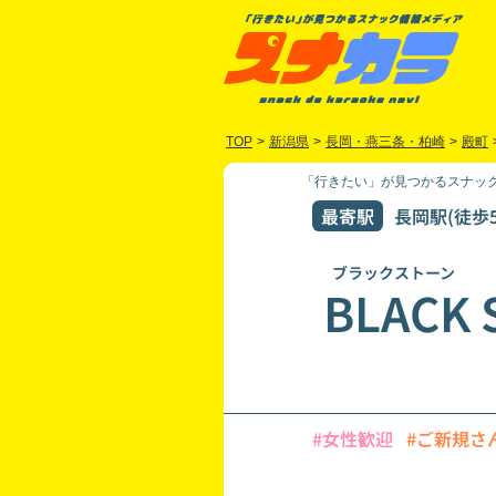
TOP
>
新潟県
>
長岡・燕三条・柏崎
>
殿町
「行きたい」が見つかるスナック
最寄駅
長岡駅(徒歩5
ブラックストーン
BLACK 
#女性歓迎
#ご新規さ