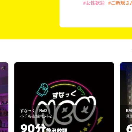
#女性歓迎
#ご新規さ
BAR 美幸
見附市今町1-4-16
60分
飲み放題