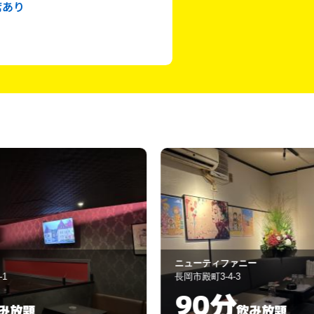
席あり
ク
ューティファニー
禮（れい）
岡市殿町3-4-3
長岡市殿町4-3
90分
120
飲み放題