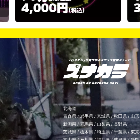
3,000円
)
(税込)
北海道
青森県
/
岩手県
/
宮城県
/
秋田県
/
山形
新潟県
/
群馬県
/
山梨県
/
長野県
茨城県
/
栃木県
/
埼玉県
/
千葉県
/
東京
富山県
/
石川県
/
福井県
/
岐阜県
/
静岡