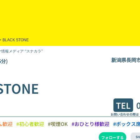
>
BLACK STONE
情報メディア “スナカラ”
分)
新潟県長岡市殿
STONE
TEL
お問い合わせの際は
ん歓迎
#初心者歓迎
#喫煙OK
#おひとり様歓迎
#ボックス
SH
フォローする