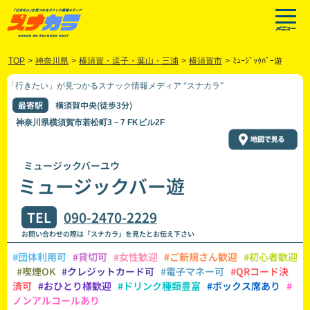
TOP
>
神奈川県
>
横須賀・逗子・葉山・三浦
>
横須賀市
>
ﾐｭｰｼﾞｯｸﾊﾞｰ遊
「行きたい」が見つかるスナック情報メディア “スナカラ”
最寄駅
横須賀中央(徒歩3分)
神奈川県横須賀市若松町3－7 FKビル2F
ミュージックバーユウ
ミュージックバー遊
TEL
090-2470-2229
お問い合わせの際は「スナカラ」を見たとお伝え下さい
#団体利用可
#貸切可
#女性歓迎
#ご新規さん歓迎
#初心者歓迎
#喫煙OK
#クレジットカード可
#電子マネー可
#QRコード決
済可
#おひとり様歓迎
#ドリンク種類豊富
#ボックス席あり
#
ノンアルコールあり