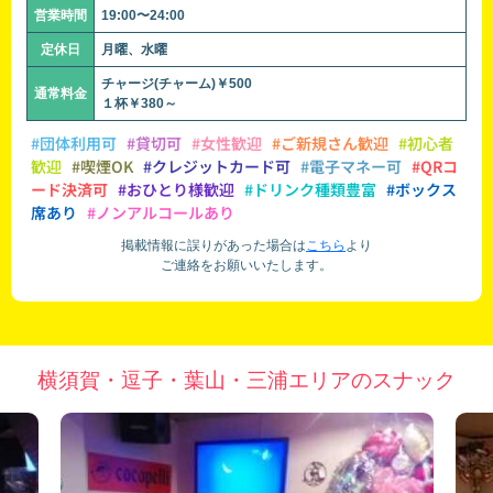
営業時間
19:00〜24:00
定休日
月曜、水曜
チャージ(チャーム)￥500
通常料金
１杯￥380～
#団体利用可
#貸切可
#女性歓迎
#ご新規さん歓迎
#初心者
歓迎
#喫煙OK
#クレジットカード可
#電子マネー可
#QRコ
ード決済可
#おひとり様歓迎
#ドリンク種類豊富
#ボックス
席あり
#ノンアルコールあり
掲載情報に誤りがあった場合は
こちら
より
ご連絡をお願いいたします。
横須賀・逗子・葉山・三浦エリアのスナック