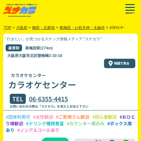
TOP
>
大阪府
>
梅田・北新地
>
東梅田・お初天神・太融寺
>
ｶﾗｵｹｾﾝﾀｰ
「行きたい」が見つかるスナック情報メディア “スナカラ”
最寄駅
東梅田駅(274m)
大阪府大阪市北区曽根崎2-10-10
カラオケセンター
カラオケセンター
TEL
06-6355-4415
お問い合わせの際は「スナカラ」を見たとお伝え下さい
#団体利用可
#女性歓迎
#ご新規さん歓迎
#初心者歓迎
#おひと
り様歓迎
#ドリンク種類豊富
#カウンター席のみ
#ボックス席
あり
#ノンアルコールあり