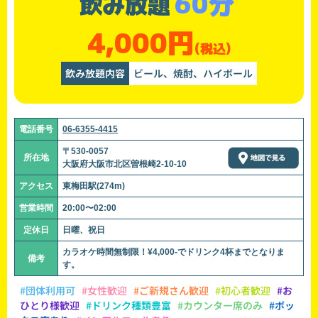
60分
飲み放題
4,000円
(税込)
飲み放題内容
ビール、焼酎、ハイボール
電話番号
06-6355-4415
〒530-0057
所在地
大阪府大阪市北区曽根崎2-10-10
アクセス
東梅田駅(274m)
営業時間
20:00〜02:00
定休日
日曜、祝日
カラオケ時間無制限！¥4,000-でドリンク4杯までとなりま
備考
す。
#団体利用可
#女性歓迎
#ご新規さん歓迎
#初心者歓迎
#お
ひとり様歓迎
#ドリンク種類豊富
#カウンター席のみ
#ボッ