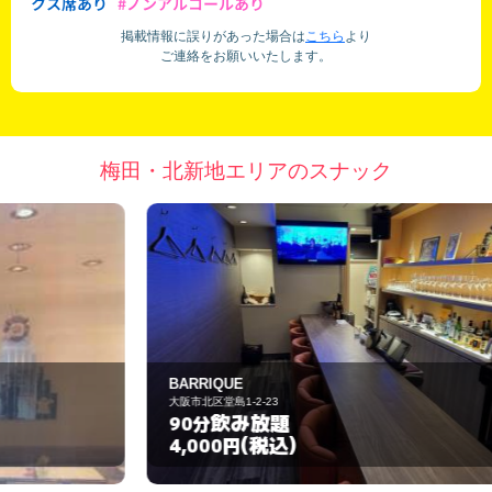
クス席あり
#ノンアルコールあり
掲載情報に誤りがあった場合は
こちら
より
ご連絡をお願いいたします。
梅田・北新地エリアのスナック
BARRIQUE
ぴ
大阪市北区堂島1-2-23
大
飲み放題
90分
(税込)
4,000円
5