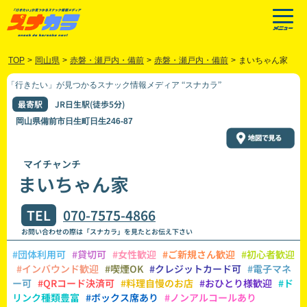
TOP
>
岡山県
>
赤磐・瀬戸内・備前
>
赤磐・瀬戸内・備前
>
まいちゃん家
「行きたい」が見つかるスナック情報メディア “スナカラ”
最寄駅
JR日生駅(徒歩5分)
岡山県備前市日生町日生246-87
マイチャンチ
まいちゃん家
TEL
070-7575-4866
お問い合わせの際は「スナカラ」を見たとお伝え下さい
#団体利用可
#貸切可
#女性歓迎
#ご新規さん歓迎
#初心者歓迎
#インバウンド歓迎
#喫煙OK
#クレジットカード可
#電子マネ
ー可
#QRコード決済可
#料理自慢のお店
#おひとり様歓迎
#ド
リンク種類豊富
#ボックス席あり
#ノンアルコールあり