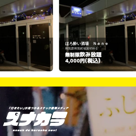
ほろ酔い酒場 Ｎｅｎｅ
ア
和気郡和気町福富656-1
備
飲み放題
無制限
1
(税込)
4,000円
5