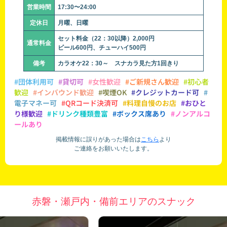
営業時間
17:30〜24:00
定休日
月曜、日曜
セット料金（22：30以降）2,000円
通常料金
ビール600円、チューハイ500円
備考
カラオケ22：30～ スナカラ見た方1回きり
#団体利用可
#貸切可
#女性歓迎
#ご新規さん歓迎
#初心者
歓迎
#インバウンド歓迎
#喫煙OK
#クレジットカード可
#
電子マネー可
#QRコード決済可
#料理自慢のお店
#おひと
り様歓迎
#ドリンク種類豊富
#ボックス席あり
#ノンアルコ
ールあり
掲載情報に誤りがあった場合は
こちら
より
ご連絡をお願いいたします。
赤磐・瀬戸内・備前エリアのスナック