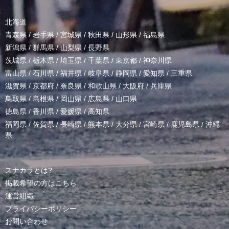
北海道
青森県
/
岩手県
/
宮城県
/
秋田県
/
山形県
/
福島県
新潟県
/
群馬県
/
山梨県
/
長野県
茨城県
/
栃木県
/
埼玉県
/
千葉県
/
東京都
/
神奈川県
富山県
/
石川県
/
福井県
/
岐阜県
/
静岡県
/
愛知県
/
三重県
滋賀県
/
京都府
/
奈良県
/
和歌山県
/
大阪府
/
兵庫県
鳥取県
/
島根県
/
岡山県
/
広島県
/
山口県
徳島県
/
香川県
/
愛媛県
/
高知県
福岡県
/
佐賀県
/
長崎県
/
熊本県
/
大分県
/
宮崎県
/
鹿児島県
/
沖縄
県
スナカラとは?
掲載希望の方はこちら
運営組織
プライバシーポリシー
お問い合わせ