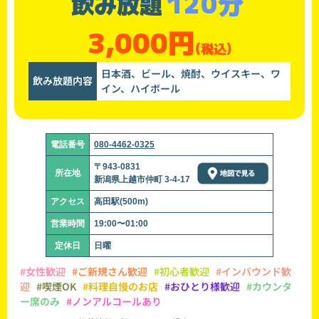
120分
飲み放題
3,000円
(税込)
日本酒、ビール、焼酎、ウイスキー、ワ
飲み放題内容
イン、ハイボール
電話番号
080-4462-0325
〒943-0831
所在地
新潟県上越市仲町 3-4-17
アクセス
高田駅(500m)
営業時間
19:00〜01:00
定休日
日曜
#女性歓迎
#ご新規さん歓迎
#初心者歓迎
#インバウンド歓
迎
#喫煙OK
#料理自慢のお店
#おひとり様歓迎
#カウンタ
ー席のみ
#ノンアルコールあり