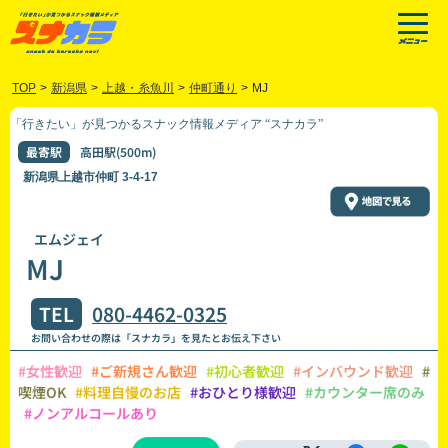
TOP
>
新潟県
>
上越・糸魚川
>
仲町通り
>
MJ
「行きたい」が見つかるスナック情報メディア “スナカラ”
最寄駅
高田駅(500m)
新潟県上越市仲町 3-4-17
エムジェイ
MJ
TEL
080-4462-0325
お問い合わせの際は「スナカラ」を見たとお伝え下さい
#女性歓迎
#ご新規さん歓迎
#初心者歓迎
#インバウンド歓迎
#
喫煙OK
#料理自慢のお店
#おひとり様歓迎
#カウンター席のみ
#ノンアルコールあり