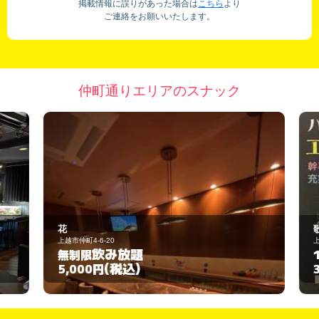
掲載情報に誤りがあった場合は
こちら
より
ご連絡をお願いいたします。
仲町通りエリアのスナック
花
歌
上越市仲町4-6-20
上
飲み放題
無制限
1
(税込)
5,000円
3