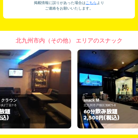
掲載情報に誤りがあった場合は
こちら
より
ご連絡をお願いいたします。
北九州市内（その他） エリアのスナック
snack M
ラ
北九州市戸畑区旭町5-8
北
飲み放題
60分
9
(税込)
2,500円
3