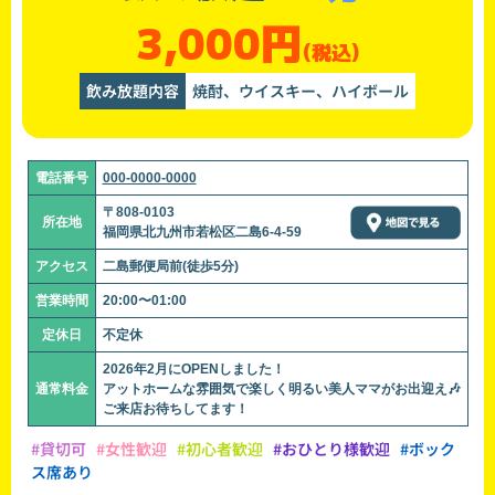
3,000円
(税込)
飲み放題内容
焼酎、ウイスキー、ハイボール
電話番号
000-0000-0000
〒808-0103
所在地
福岡県北九州市若松区二島6-4-59
アクセス
二島郵便局前(徒歩5分)
営業時間
20:00〜01:00
定休日
不定休
2026年2月にOPENしました！
通常料金
アットホームな雰囲気で楽しく明るい美人ママがお出迎え🎶
ご来店お待ちしてます！
#貸切可
#女性歓迎
#初心者歓迎
#おひとり様歓迎
#ボック
ス席あり