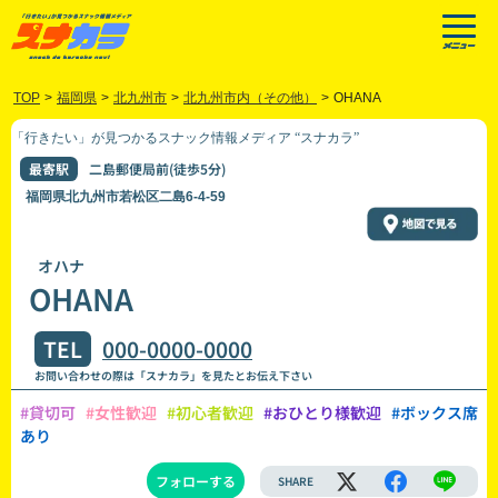
TOP
>
福岡県
>
北九州市
>
北九州市内（その他）
>
OHANA
「行きたい」が見つかるスナック情報メディア “スナカラ”
最寄駅
二島郵便局前(徒歩5分)
福岡県北九州市若松区二島6-4-59
オハナ
OHANA
TEL
000-0000-0000
お問い合わせの際は「スナカラ」を見たとお伝え下さい
#貸切可
#女性歓迎
#初心者歓迎
#おひとり様歓迎
#ボックス席
あり
フォローする
SHARE