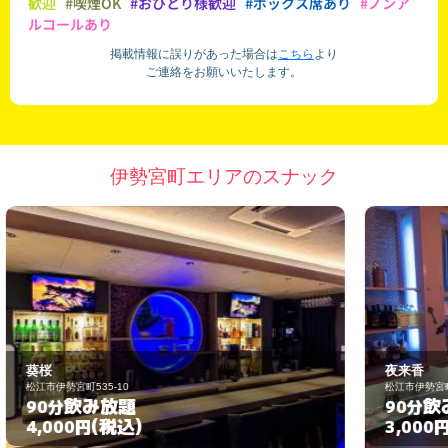
歓迎
#喫煙OK
#おひとり様歓迎
#ボックス席あり
#ノンア
ルコールあり
掲載情報に誤りがあった場合は
こちら
より
ご連絡をお願いいたします。
伊勢宮町エリアのスナック
夜来香
松江市伊勢宮町535-52
松
飲み放題
90分
(税込)
3,000円