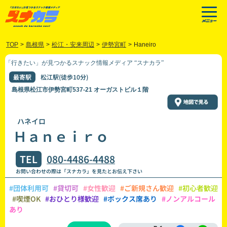
TOP
>
島根県
>
松江・安来周辺
>
伊勢宮町
>
Haneiro
「行きたい」が見つかるスナック情報メディア “スナカラ”
最寄駅
松江駅(徒歩10分)
島根県松江市伊勢宮町537-21 オーガストビル１階
ハネイロ
Ｈａｎｅｉｒｏ
TEL
080-4486-4488
お問い合わせの際は「スナカラ」を見たとお伝え下さい
#団体利用可
#貸切可
#女性歓迎
#ご新規さん歓迎
#初心者歓迎
#喫煙OK
#おひとり様歓迎
#ボックス席あり
#ノンアルコール
あり