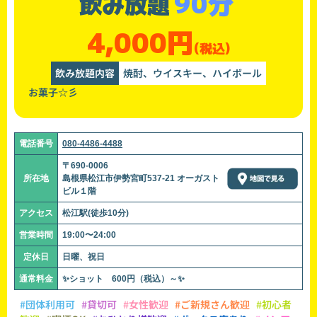
90分
飲み放題
4,000円
(税込)
飲み放題内容
焼酎、ウイスキー、ハイボール
お菓子☆彡
電話番号
080-4486-4488
〒690-0006
所在地
島根県松江市伊勢宮町537-21 オーガスト
ビル１階
アクセス
松江駅(徒歩10分)
営業時間
19:00〜24:00
定休日
日曜、祝日
通常料金
✨ショット 600円（税込）～✨
#団体利用可
#貸切可
#女性歓迎
#ご新規さん歓迎
#初心者