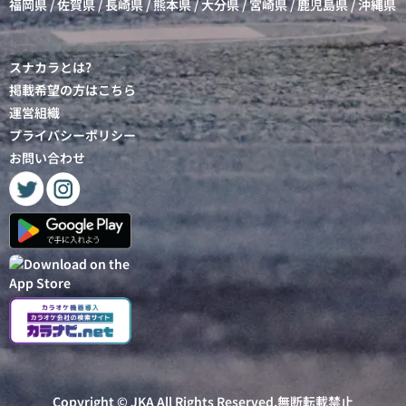
福岡県
/
佐賀県
/
長崎県
/
熊本県
/
大分県
/
宮崎県
/
鹿児島県
/
沖縄県
スナカラとは?
掲載希望の方はこちら
運営組織
プライバシーポリシー
お問い合わせ
Copyright ©
JKA
All Rights Reserved.無断転載禁止