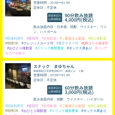
営業時間：20:00〜01:00
定休日：不定休
90分飲み放題
新規来店の
(税込)
4,000円
お客様限定
飲み放題内容：日本酒、焼酎、ウイスキー、ワイ
ン、ハイボール
#団体利用可
#貸切可
#女性歓迎
#ご新規さん歓迎
#初心者歓迎
#喫煙OK
#クレジットカード可
#電子マネー可
#QRコード決済可
#おひとり様歓迎
#ドリンク種類豊富
#ボックス席あり
#ノンア
ルコールあり
スナック まゆちゃん
島根県松江市伊勢宮町537 銀座ビル １階
営業時間：20:00〜01:00
定休日：不定休
60分飲み放題
新規来店の
(税込)
3,000円
お客様限定
飲み放題内容：焼酎、ウイスキー、ハイボール
#団体利用可
#貸切可
#女性歓迎
#ご新規さん歓迎
#初心者歓迎
#喫煙OK
#おひとり様歓迎
#ドリンク種類豊富
#ボックス席あり