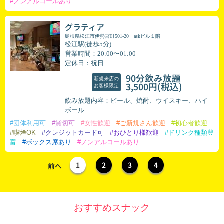
#ノンアルコールあり
グラティア
島根県松江市伊勢宮町501-20 askビル１階
松江駅(徒歩5分)
営業時間：20:00〜01:00
定休日：祝日
90分飲み放題
新規来店の
(税込)
3,500円
お客様限定
飲み放題内容：ビール、焼酎、ウイスキー、ハイ
ボール
#団体利用可
#貸切可
#女性歓迎
#ご新規さん歓迎
#初心者歓迎
#喫煙OK
#クレジットカード可
#おひとり様歓迎
#ドリンク種類豊
富
#ボックス席あり
#ノンアルコールあり
1
2
3
4
前へ
おすすめスナック