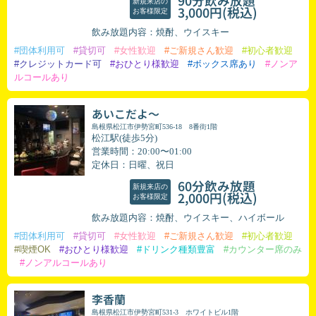
90分飲み放題
新規来店の
(税込)
3,000円
お客様限定
飲み放題内容：焼酎、ウイスキー
#団体利用可
#貸切可
#女性歓迎
#ご新規さん歓迎
#初心者歓迎
#クレジットカード可
#おひとり様歓迎
#ボックス席あり
#ノンア
ルコールあり
あいこだよ～
島根県松江市伊勢宮町536-18 8番街1階
松江駅(徒歩5分)
営業時間：20:00〜01:00
定休日：日曜、祝日
60分飲み放題
新規来店の
(税込)
2,000円
お客様限定
飲み放題内容：焼酎、ウイスキー、ハイボール
#団体利用可
#貸切可
#女性歓迎
#ご新規さん歓迎
#初心者歓迎
#喫煙OK
#おひとり様歓迎
#ドリンク種類豊富
#カウンター席のみ
#ノンアルコールあり
李香蘭
島根県松江市伊勢宮町531-3 ホワイトビル1階