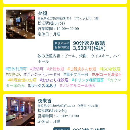
夕顔
島根県松江市伊勢宮町532 ブラックビル 2階
松江駅(徒歩7分)
営業時間：19:00〜02:00
定休日：月曜
90分飲み放題
新規来店の
(税込)
3,500円
お客様限定
飲み放題内容：ビール、焼酎、ウイスキー、ハイ
ボール
#団体利用可
#貸切可
#女性歓迎
#ご新規さん歓迎
#初心者歓迎
#喫煙OK
#クレジットカード可
#電子マネー可
#QRコード決済可
#料理自慢のお店
#おひとり様歓迎
#ドリンク種類豊富
#カウン
ター席のみ
#ボックス席あり
#ノンアルコールあり
夜来香
島根県松江市伊勢宮町535-52 伊勢宮ビル１階
松江駅(徒歩５分)
営業時間：20:00〜01:00
定休日：月曜