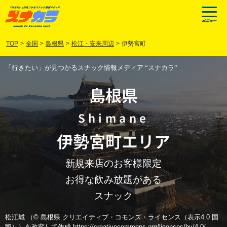
TOP
>
全国
>
島根県
>
松江・安来周辺
>
伊勢宮町
「行きたい」が見つかるスナック情報メディア “スナカラ”
島根県
Shimane
伊勢宮町
エリア
新規来店のお客様限定
お得な飲み放題がある
スナック
松江城 （© 島根県 クリエイティブ・コモンズ・ライセンス（表示4.0 国
際））を改変して作成 https://creativecommons.org/licenses/by/4.0/