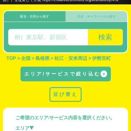
駅名・住所から探す
店名・キーワードから探す
検索
TOP
>
全国
>
島根県
>
松江・安来周辺
>
伊勢宮町
エリア/サービスで絞り込む
＋
並び替え
ご希望のエリア/サービス内容を選択ください。
エリア