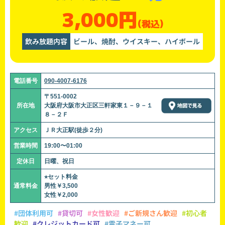
3,000円
(税込)
飲み放題内容
ビール、焼酎、ウイスキー、ハイボール
電話番号
090-4007-6176
〒551-0002
所在地
大阪府大阪市大正区三軒家東１－９－１
８－２Ｆ
アクセス
ＪＲ大正駅(徒歩２分)
営業時間
19:00〜01:00
定休日
日曜、祝日
⭐︎セット料金
通常料金
男性￥3,500
女性￥2,000
#団体利用可
#貸切可
#女性歓迎
#ご新規さん歓迎
#初心者
歓迎
#クレジットカード可
#電子マネー可