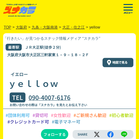
TOP
>
大阪府
>
九条・大阪南港
>
大正・住之江
>
yellow
「行きたい」が見つかるスナック情報メディア “スナカラ”
最寄駅
ＪＲ大正駅(徒歩２分)
大阪府大阪市大正区三軒家東１－９－１８－２Ｆ
イエロー
ｙｅｌｌｏｗ
TEL
090-4007-6176
お問い合わせの際は「スナカラ」を見たとお伝え下さい
#団体利用可
#貸切可
#女性歓迎
#ご新規さん歓迎
#初心者歓迎
#クレジットカード可
#電子マネー可
フォローする
SHARE