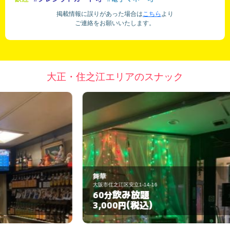
掲載情報に誤りがあった場合は
こちら
より
ご連絡をお願いいたします。
大正・住之江エリアのスナック
舞華
た
大阪市住之江区安立1-14-16
大
飲み放題
60分
6
(税込)
3,000円
3