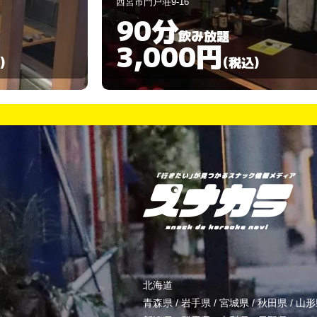
尼崎市杭瀬本町3-1-76 2階
90分
飲み放題
3,000円
)
(税込)
北海道
青森県
/
岩手県
/
宮城県
/
秋田県
/
山形