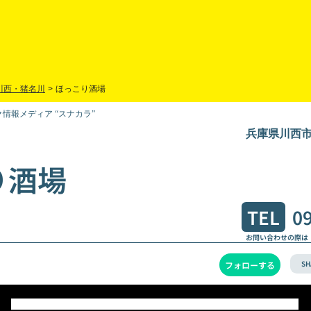
川西・猪名川
>
ほっこり酒場
情報メディア “スナカラ”
兵庫県川西市
り酒場
TEL
0
お問い合わせの際は
SH
フォローする