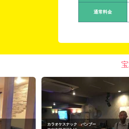
通常料金
宝
おれんじ