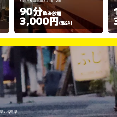
川西市平野2-2-11
尼
120分
飲み放題
3,000円
(税込)
県
/
福島県