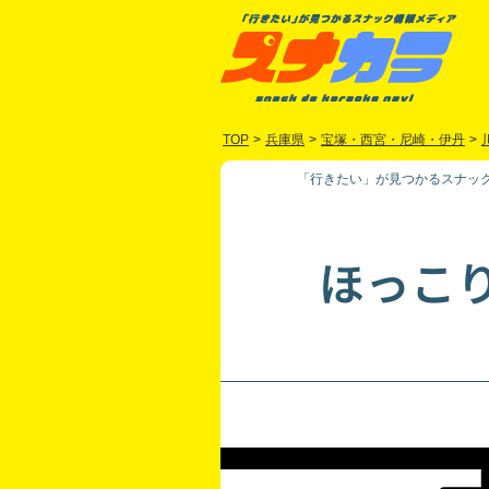
TOP
>
兵庫県
>
宝塚・西宮・尼崎・伊丹
>
「行きたい」が見つかるスナック
ほっこ