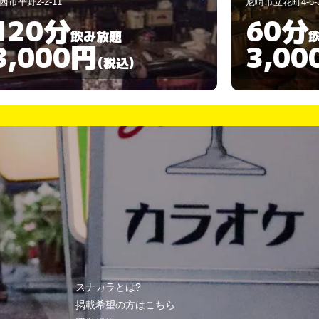
崎市立花町4-6-31
西宮市与古道町3-
60分
60分
飲み放題
3,000円
3,00
(税込)
スナカラとは?
掲載希望の方はこちら