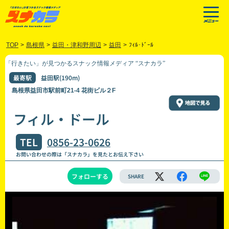
TOP
>
島根県
>
益田・津和野周辺
>
益田
>
ﾌｨﾙ･ﾄﾞｰﾙ
「行きたい」が見つかるスナック情報メディア “スナカラ”
最寄駅
益田駅(190m)
島根県益田市駅前町21-4 花街ビル２F
フィル・ドール
TEL
0856-23-0626
お問い合わせの際は「スナカラ」を見たとお伝え下さい
フォローする
SHARE