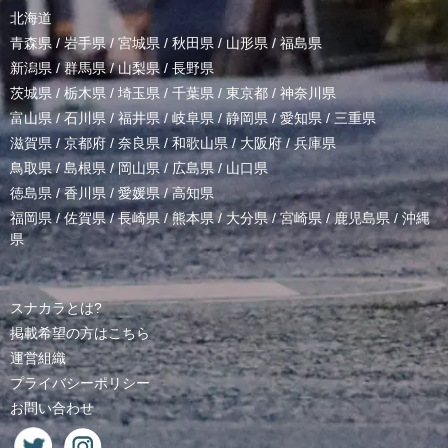
北海道
青森県
/
岩手県
/
宮城県
/
秋田県
/
山形県
/
福島県
新潟県
/
群馬県
/
山梨県
/
長野県
茨城県
/
栃木県
/
埼玉県
/
千葉県
/
東京都
/
神奈川県
富山県
/
石川県
/
福井県
/
岐阜県
/
静岡県
/
愛知県
/
三重県
滋賀県
/
京都府
/
奈良県
/
和歌山県
/
大阪府
/
兵庫県
鳥取県
/
島根県
/
岡山県
/
広島県
/
山口県
徳島県
/
香川県
/
愛媛県
/
高知県
福岡県
/
佐賀県
/
長崎県
/
熊本県
/
大分県
/
宮崎県
/
鹿児島県
/
沖縄
県
スナカラとは?
掲載希望の方はこちら
運営組織
プライバシーポリシー
お問い合わせ