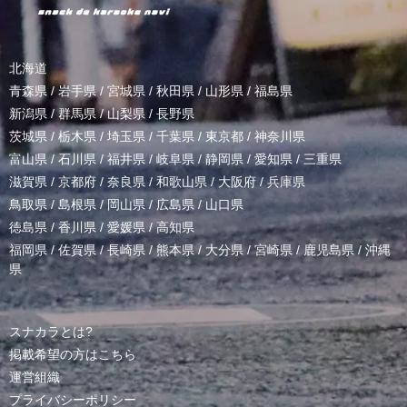
北海道
青森県
/
岩手県
/
宮城県
/
秋田県
/
山形県
/
福島県
新潟県
/
群馬県
/
山梨県
/
長野県
茨城県
/
栃木県
/
埼玉県
/
千葉県
/
東京都
/
神奈川県
富山県
/
石川県
/
福井県
/
岐阜県
/
静岡県
/
愛知県
/
三重県
滋賀県
/
京都府
/
奈良県
/
和歌山県
/
大阪府
/
兵庫県
鳥取県
/
島根県
/
岡山県
/
広島県
/
山口県
徳島県
/
香川県
/
愛媛県
/
高知県
福岡県
/
佐賀県
/
長崎県
/
熊本県
/
大分県
/
宮崎県
/
鹿児島県
/
沖縄
県
スナカラとは?
掲載希望の方はこちら
運営組織
プライバシーポリシー