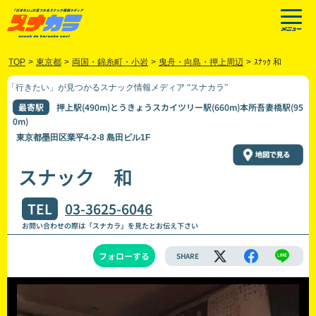
TOP
>
東京都
>
両国・錦糸町・小岩
>
曳舟・向島・押上周辺
>
ｽﾅｯｸ 和
「行きたい」が見つかるスナック情報メディア “スナカラ”
最寄駅
押上駅(490m)とうきょうスカイツリー駅(660m)本所吾妻橋駅(95
0m)
東京都墨田区業平4-2-8 島田ビル1F
スナック 和
TEL
03-3625-6046
お問い合わせの際は「スナカラ」を見たとお伝え下さい
フォローする
SHARE