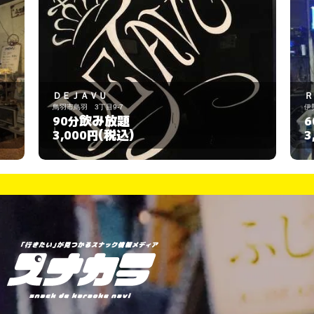
Ｒｕｎ－Ｒｕｎ
伊勢市大世古2-5-8
飲み放題
60分
(税込)
3,000円