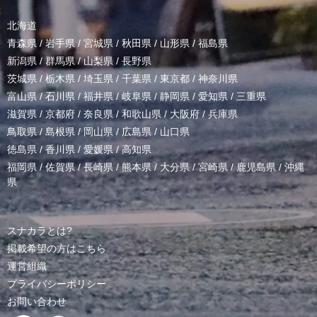
北海道
青森県
/
岩手県
/
宮城県
/
秋田県
/
山形県
/
福島県
新潟県
/
群馬県
/
山梨県
/
長野県
茨城県
/
栃木県
/
埼玉県
/
千葉県
/
東京都
/
神奈川県
富山県
/
石川県
/
福井県
/
岐阜県
/
静岡県
/
愛知県
/
三重県
滋賀県
/
京都府
/
奈良県
/
和歌山県
/
大阪府
/
兵庫県
鳥取県
/
島根県
/
岡山県
/
広島県
/
山口県
徳島県
/
香川県
/
愛媛県
/
高知県
福岡県
/
佐賀県
/
長崎県
/
熊本県
/
大分県
/
宮崎県
/
鹿児島県
/
沖縄
県
スナカラとは?
掲載希望の方はこちら
運営組織
プライバシーポリシー
お問い合わせ