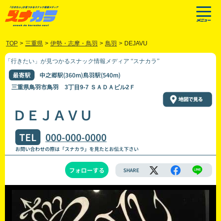
TOP
>
三重県
>
伊勢・志摩・鳥羽
>
鳥羽
>
DEJAVU
「行きたい」が見つかるスナック情報メディア “スナカラ”
最寄駅
中之郷駅(360m)鳥羽駅(540m)
三重県鳥羽市鳥羽 3丁目9-7 ＳＡＤＡビル2Ｆ
ＤＥＪＡＶＵ
TEL
000-000-0000
お問い合わせの際は「スナカラ」を見たとお伝え下さい
フォローする
SHARE