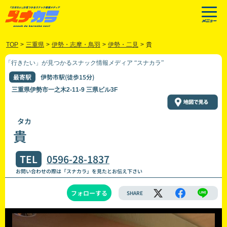
TOP
>
三重県
>
伊勢・志摩・鳥羽
>
伊勢・二見
>
貴
「行きたい」が見つかるスナック情報メディア “スナカラ”
最寄駅
伊勢市駅(徒歩15分)
三重県伊勢市一之木2-11-9 三県ビル3F
タカ
貴
TEL
0596-28-1837
お問い合わせの際は「スナカラ」を見たとお伝え下さい
フォローする
SHARE