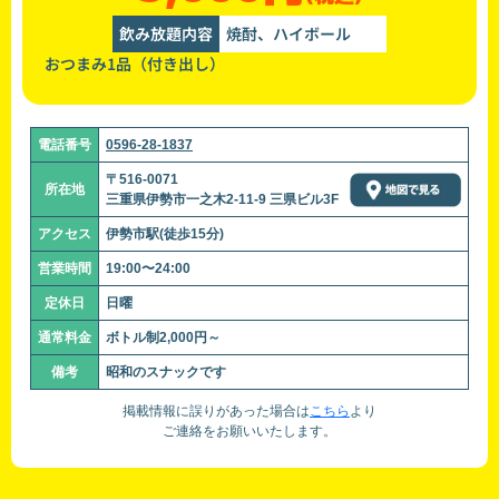
飲み放題内容
焼酎、ハイボール
おつまみ1品（付き出し）
電話番号
0596-28-1837
〒516-0071
所在地
三重県伊勢市一之木2-11-9 三県ビル3F
アクセス
伊勢市駅(徒歩15分)
営業時間
19:00〜24:00
定休日
日曜
通常料金
ボトル制2,000円～
備考
昭和のスナックです
掲載情報に誤りがあった場合は
こちら
より
ご連絡をお願いいたします。