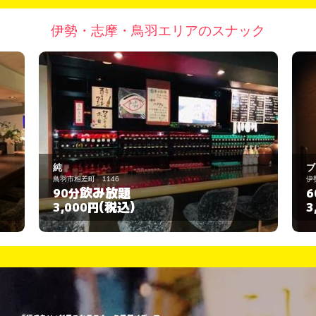
伊勢・志摩・鳥羽エリアのスナック
純
ブ
鳥羽市相差町 1146
伊
飲み放題
90分
6
(税込)
3,000円
3