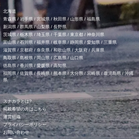
北海道
青森県
/
岩手県
/
宮城県
/
秋田県
/
山形県
/
福島県
新潟県
/
群馬県
/
山梨県
/
長野県
茨城県
/
栃木県
/
埼玉県
/
千葉県
/
東京都
/
神奈川県
富山県
/
石川県
/
福井県
/
岐阜県
/
静岡県
/
愛知県
/
三重県
滋賀県
/
京都府
/
奈良県
/
和歌山県
/
大阪府
/
兵庫県
鳥取県
/
島根県
/
岡山県
/
広島県
/
山口県
徳島県
/
香川県
/
愛媛県
/
高知県
福岡県
/
佐賀県
/
長崎県
/
熊本県
/
大分県
/
宮崎県
/
鹿児島県
/
沖縄
県
スナカラとは?
掲載希望の方はこちら
運営組織
プライバシーポリシー
お問い合わせ