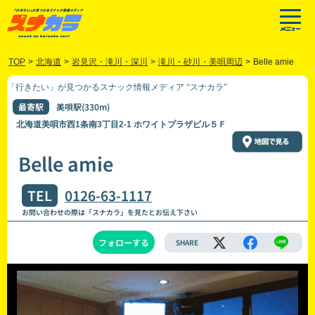
TOP
>
北海道
>
岩見沢・滝川・深川
>
滝川・砂川・美唄周辺
>
Belle amie
「行きたい」が見つかるスナック情報メディア “スナカラ”
最寄駅
美唄駅(330m)
北海道美唄市西1条南3丁目2-1 ホワイトプラザビル５Ｆ
Belle amie
TEL
0126-63-1117
お問い合わせの際は「スナカラ」を見たとお伝え下さい
フォローする
SHARE