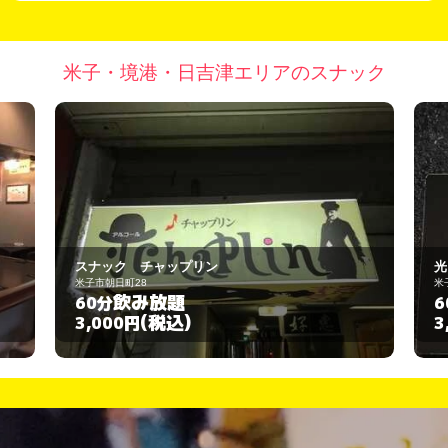
米子・境港・日吉津エリアのスナック
光 ライト
米子市尾高町132-2
飲み放題
60分
(税込)
3,000円