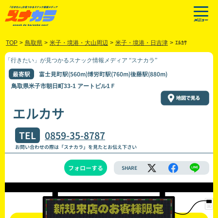
TOP
>
鳥取県
>
米子・境港・大山周辺
>
米子・境港・日吉津
>
ｴﾙｶｻ
「行きたい」が見つかるスナック情報メディア “スナカラ”
最寄駅
富士見町駅(560m)博労町駅(760m)後藤駅(880m)
鳥取県米子市朝日町33-1 アートビル1Ｆ
エルカサ
TEL
0859-35-8787
お問い合わせの際は「スナカラ」を見たとお伝え下さい
フォローする
SHARE