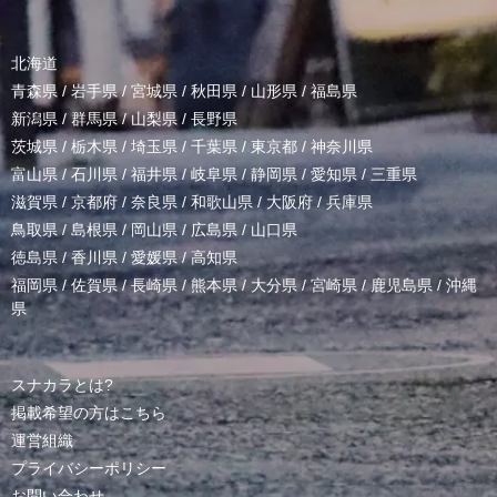
北海道
青森県
/
岩手県
/
宮城県
/
秋田県
/
山形県
/
福島県
新潟県
/
群馬県
/
山梨県
/
長野県
茨城県
/
栃木県
/
埼玉県
/
千葉県
/
東京都
/
神奈川県
富山県
/
石川県
/
福井県
/
岐阜県
/
静岡県
/
愛知県
/
三重県
滋賀県
/
京都府
/
奈良県
/
和歌山県
/
大阪府
/
兵庫県
鳥取県
/
島根県
/
岡山県
/
広島県
/
山口県
徳島県
/
香川県
/
愛媛県
/
高知県
福岡県
/
佐賀県
/
長崎県
/
熊本県
/
大分県
/
宮崎県
/
鹿児島県
/
沖縄
県
スナカラとは?
掲載希望の方はこちら
運営組織
プライバシーポリシー
お問い合わせ