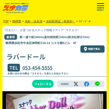
TOP
>
静岡県
>
浜松・浜名湖
>
浜松駅周辺（有楽街）
>
ﾗﾊﾞｰﾄﾞｰﾙ
「行きたい」が見つかるスナック情報メディア “スナカラ”
最寄駅
第一通り駅(440m)遠州病院駅(540m)新浜松駅(670m)
静岡県浜松市中央区神明町218-14 コスモ第6ビル 4F
ラバードール
TEL
053-454-5555
お問い合わせの際は「スナカラ」を見たとお伝え下さい
フォローする
SHARE