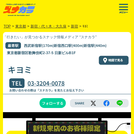
TOP
>
東京都
>
新宿・代々木・大久保
>
新宿
>
ｷﾖﾐ
「行きたい」が見つかるスナック情報メディア “スナカラ”
最寄駅
西武新宿駅(170m)新宿西口駅(400m)新宿駅(440m)
東京都新宿区歌舞伎町2-37-5 日新ビルB1F
キヨミ
TEL
03-3204-0078
お問い合わせの際は「スナカラ」を見たとお伝え下さい
フォローする
SHARE