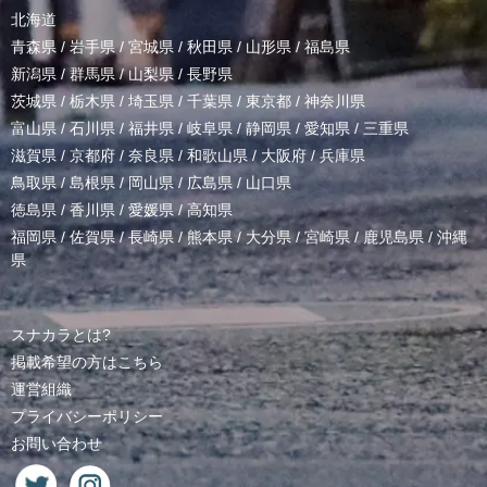
北海道
青森県
/
岩手県
/
宮城県
/
秋田県
/
山形県
/
福島県
新潟県
/
群馬県
/
山梨県
/
長野県
茨城県
/
栃木県
/
埼玉県
/
千葉県
/
東京都
/
神奈川県
富山県
/
石川県
/
福井県
/
岐阜県
/
静岡県
/
愛知県
/
三重県
滋賀県
/
京都府
/
奈良県
/
和歌山県
/
大阪府
/
兵庫県
鳥取県
/
島根県
/
岡山県
/
広島県
/
山口県
徳島県
/
香川県
/
愛媛県
/
高知県
福岡県
/
佐賀県
/
長崎県
/
熊本県
/
大分県
/
宮崎県
/
鹿児島県
/
沖縄
県
スナカラとは?
掲載希望の方はこちら
運営組織
プライバシーポリシー
お問い合わせ