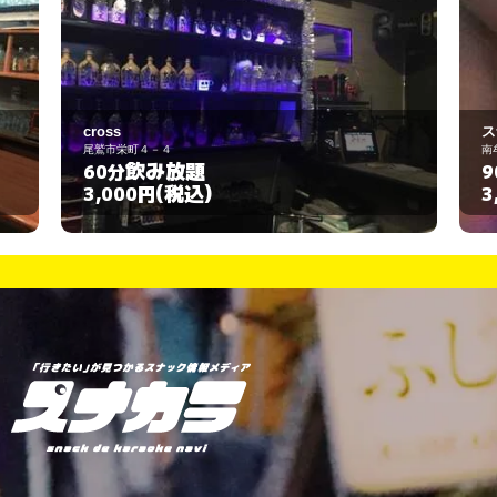
スナック 蘭
南牟婁郡御浜町志原1831
飲み放題
90分
(税込)
3,000円