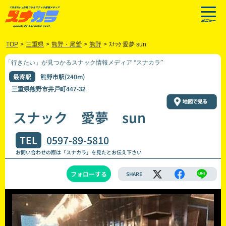
TOP
>
三重県
>
熊野・尾鷲
>
熊野
>
ｽﾅｯｸ 愛夢 sun
「行きたい」が見つかるスナック情報メディア “スナカラ”
最寄駅
熊野市駅(240m)
三重県熊野市井戸町447-32
スナック 愛夢 sun
TEL
0597-89-5810
お問い合わせの際は「スナカラ」を見たとお伝え下さい
フォローする
SHARE