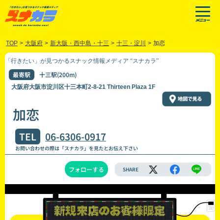
TOP
>
大阪府
>
新大阪・西中島・十三
>
十三・淀川
>
加恋
「行きたい」が見つかるスナック情報メディア “スナカラ”
最寄駅
十三駅(200m)
大阪府大阪市淀川区十三本町2-8-21 Thirteen Plaza 1F
加恋
TEL
06-6306-0917
お問い合わせの際は「スナカラ」を見たとお伝え下さい
フォローする
SHARE