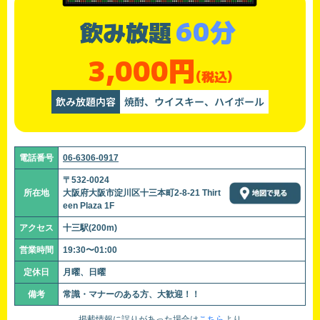
60分
飲み放題
3,000円
(税込)
飲み放題内容
焼酎、ウイスキー、ハイボール
電話番号
06-6306-0917
〒532-0024
所在地
大阪府大阪市淀川区十三本町2-8-21 Thirt
een Plaza 1F
アクセス
十三駅(200m)
営業時間
19:30〜01:00
定休日
月曜、日曜
備考
常識・マナーのある方、大歓迎！！
掲載情報に誤りがあった場合は
こちら
より