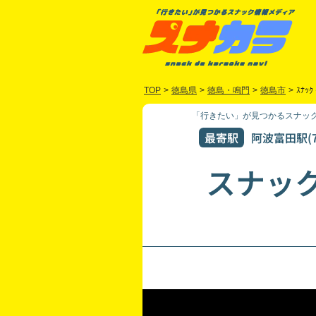
TOP
>
徳島県
>
徳島・鳴門
>
徳島市
>
ｽﾅｯｸ
「行きたい」が見つかるスナック
最寄駅
阿波富田駅(7
スナッ