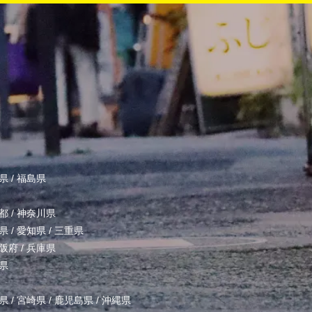
県
/
福島県
都
/
神奈川県
県
/
愛知県
/
三重県
阪府
/
兵庫県
県
県
/
宮崎県
/
鹿児島県
/
沖縄県