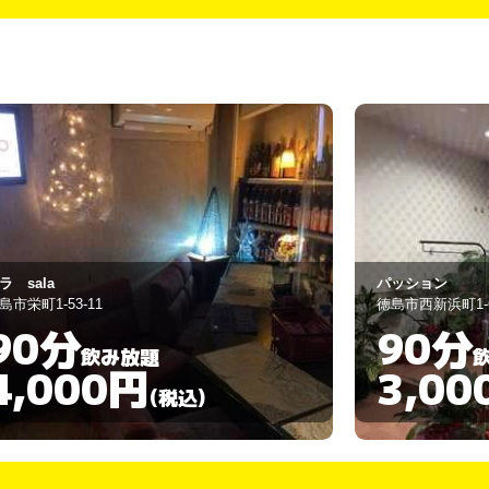
ッション
胡桃
島市西新浜町1-6-33
徳島市栄町1丁目
90分
90分
飲み放題
3,000円
5,00
(税込)