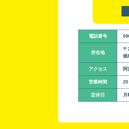
電話番号
09
〒7
所在地
徳
アクセス
阿
営業時間
20
定休日
月