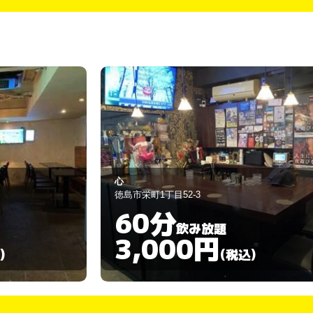
西海岸
徳島市富田町2丁目16
120分
飲み放題
3,000円
)
(税込)