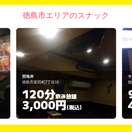
徳島市エリアのスナック
サラ sala
パ
徳島市栄町1-53-11
徳
90分
飲み放題
4,000円
(税込)