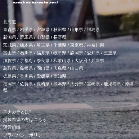
北海道
青森県
/
岩手県
/
宮城県
/
秋田県
/
山形県
/
福島県
新潟県
/
群馬県
/
山梨県
/
長野県
茨城県
/
栃木県
/
埼玉県
/
千葉県
/
東京都
/
神奈川県
富山県
/
石川県
/
福井県
/
岐阜県
/
静岡県
/
愛知県
/
三重県
滋賀県
/
京都府
/
奈良県
/
和歌山県
/
大阪府
/
兵庫県
鳥取県
/
島根県
/
岡山県
/
広島県
/
山口県
徳島県
/
香川県
/
愛媛県
/
高知県
福岡県
/
佐賀県
/
長崎県
/
熊本県
/
大分県
/
宮崎県
/
鹿児島県
/
沖縄
県
スナカラとは?
掲載希望の方はこちら
運営組織
プライバシーポリシー