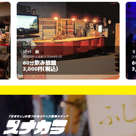
ｽﾅｯｸ 銀
Ｓ
高岡郡中土佐町久礼6465-20
土
飲み放題
60分
6
(税込)
3,000円
3