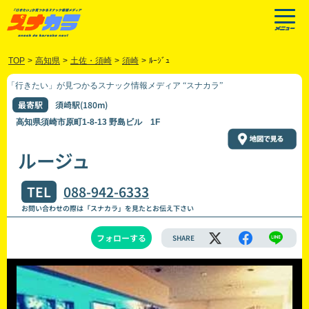
TOP
>
高知県
>
土佐・須崎
>
須崎
>
ﾙｰｼﾞｭ
「行きたい」が見つかるスナック情報メディア “スナカラ”
最寄駅
須崎駅(180m)
高知県須崎市原町1-8-13 野島ビル 1F
ルージュ
TEL
088-942-6333
お問い合わせの際は「スナカラ」を見たとお伝え下さい
フォローする
SHARE