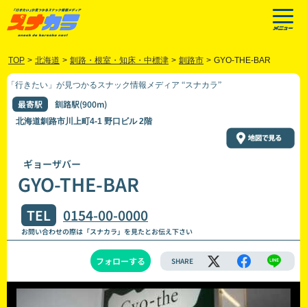
TOP
>
北海道
>
釧路・根室・知床・中標津
>
釧路市
>
GYO-THE-BAR
「行きたい」が見つかるスナック情報メディア “スナカラ”
最寄駅
釧路駅(900m)
北海道釧路市川上町4-1 野口ビル 2階
ギョーザバー
GYO-THE-BAR
TEL
0154-00-0000
お問い合わせの際は「スナカラ」を見たとお伝え下さい
フォローする
SHARE