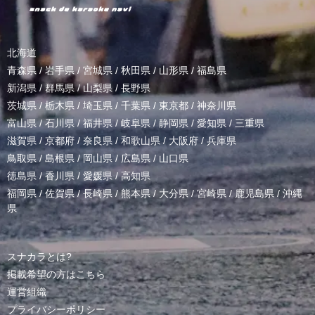
北海道
青森県
/
岩手県
/
宮城県
/
秋田県
/
山形県
/
福島県
新潟県
/
群馬県
/
山梨県
/
長野県
茨城県
/
栃木県
/
埼玉県
/
千葉県
/
東京都
/
神奈川県
富山県
/
石川県
/
福井県
/
岐阜県
/
静岡県
/
愛知県
/
三重県
滋賀県
/
京都府
/
奈良県
/
和歌山県
/
大阪府
/
兵庫県
鳥取県
/
島根県
/
岡山県
/
広島県
/
山口県
徳島県
/
香川県
/
愛媛県
/
高知県
福岡県
/
佐賀県
/
長崎県
/
熊本県
/
大分県
/
宮崎県
/
鹿児島県
/
沖縄
県
スナカラとは?
掲載希望の方はこちら
運営組織
プライバシーポリシー