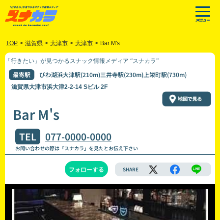
TOP
>
滋賀県
>
大津市
>
大津市
>
Bar M's
「行きたい」が見つかるスナック情報メディア “スナカラ”
最寄駅
びわ湖浜大津駅(210m)三井寺駅(230m)上栄町駅(730m)
滋賀県大津市浜大津2-2-14 Sビル 2F
Bar M's
TEL
077-0000-0000
お問い合わせの際は「スナカラ」を見たとお伝え下さい
フォローする
SHARE