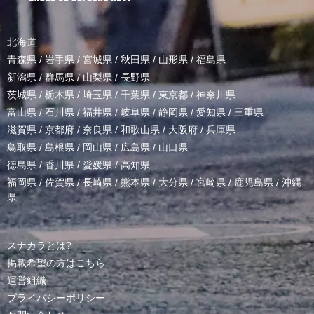
北海道
青森県
/
岩手県
/
宮城県
/
秋田県
/
山形県
/
福島県
新潟県
/
群馬県
/
山梨県
/
長野県
茨城県
/
栃木県
/
埼玉県
/
千葉県
/
東京都
/
神奈川県
富山県
/
石川県
/
福井県
/
岐阜県
/
静岡県
/
愛知県
/
三重県
滋賀県
/
京都府
/
奈良県
/
和歌山県
/
大阪府
/
兵庫県
鳥取県
/
島根県
/
岡山県
/
広島県
/
山口県
徳島県
/
香川県
/
愛媛県
/
高知県
福岡県
/
佐賀県
/
長崎県
/
熊本県
/
大分県
/
宮崎県
/
鹿児島県
/
沖縄
県
スナカラとは?
掲載希望の方はこちら
運営組織
プライバシーポリシー