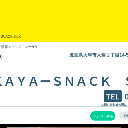
ｰSNACK SILK
情報メディア “スナカラ”
)
滋賀県大津市大萱１丁目14-
ＫＡＹＡーＳＮＡＣＫ 
TEL
お問い合わせの際は
SH
フォローする