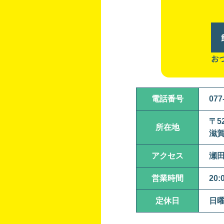
お
電話番号
077
〒52
所在地
滋賀
アクセス
瀬田
営業時間
20:
定休日
日