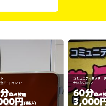
ミュニティＢＡＲ 美豚
ＩＺＡＫＡＹＡ
津市栄町9-20
大津市大萱１丁目1
60分
60分
飲み放題
3,000円
3,00
(税込)