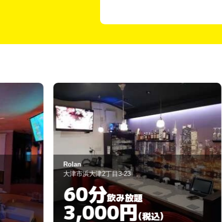
Lounge Sisu
大津市浜大津2丁目1-12
60分
飲み放題
5,000円
)
(税込)