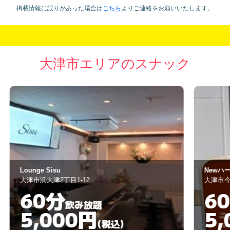
掲載情報に誤りがあった場合は
こちら
より
ご連絡をお願いいたします。
大津市エリアのスナック
Newハート
コ
大津市今堅田2丁目12-17
大
60分
飲み放題
5,000円
(税込)