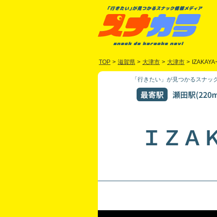
TOP
>
滋賀県
>
大津市
>
大津市
>
IZAKAYA
「行きたい」が見つかるスナック
最寄駅
瀬田駅(220m
ＩＺＡ