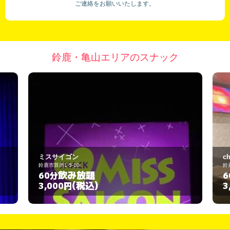
ご連絡をお願いいたします。
鈴鹿・亀山エリアのスナック
chu no chu
鈴鹿市平田新町2-20
飲み放題
60分
(税込)
3,000円