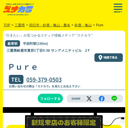
TOP
>
三重県
>
四日市・鈴鹿・亀山・桑名
>
鈴鹿・亀山
>
Pure
「行きたい」が見つかるスナック情報メディア “スナカラ”
最寄駅
平田町駅(190m)
三重県鈴鹿市算所1丁目5-36 サンアメニティビル 2Ｆ
Ｐｕｒｅ
TEL
059-379-0503
お問い合わせの際は「スナカラ」を見たとお伝え下さい
フォローする
SHARE