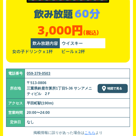
60分
飲み放題
3,000円
(税込)
飲み放題内容
ウイスキー
女の子ドリンクｘ1杯 ビールｘ2杯
電話番号
059-379-0503
〒513-0806
所在地
三重県鈴鹿市算所1丁目5-36 サンアメニ
ティビル 2Ｆ
アクセス
平田町駅(190m)
営業時間
20:00〜24:00
定休日
なし
掲載情報に誤りがあった場合は
こちら
より