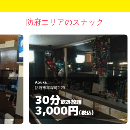
防府エリアのスナック
ASuka
ス
防府市車塚町2-29
防
30分
飲み放題
3,000円
(税込)