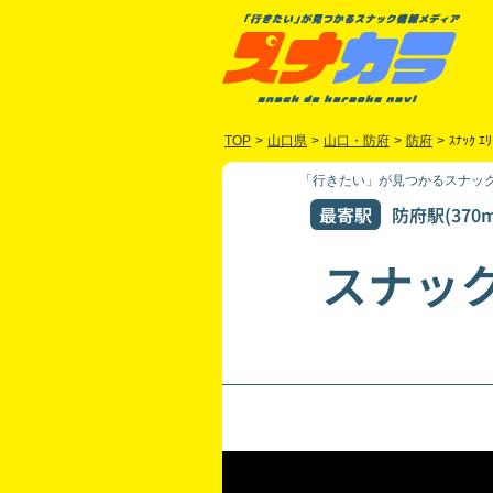
TOP
>
山口県
>
山口・防府
>
防府
>
ｽﾅｯｸ ｴﾘ
「行きたい」が見つかるスナック
最寄駅
防府駅(370m
スナック