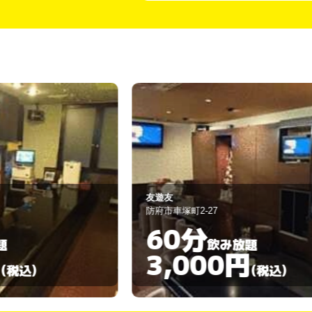
友遊友
防府市車塚町2-27
60分
飲み放題
3,000円
)
(税込)