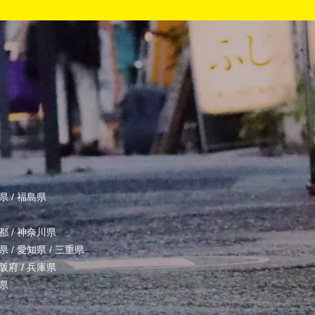
県
/
福島県
都
/
神奈川県
県
/
愛知県
/
三重県
阪府
/
兵庫県
県