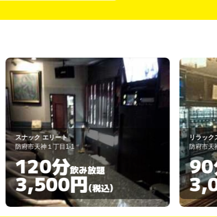
ナック エリート
リラックス
府市天神１丁目1-1
防府市天神1-4-8
120分
90分
飲み放題
3,500円
3,00
(税込)