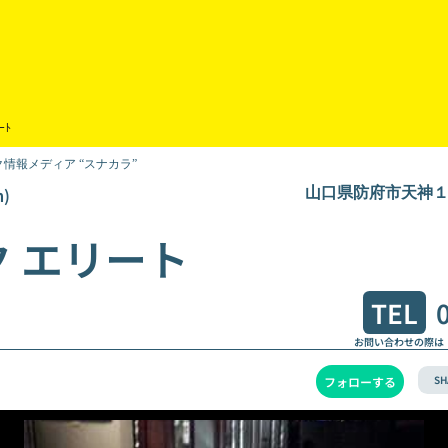
ｰﾄ
情報メディア “スナカラ”
)
山口県防府市天神１丁
 エリート
TEL
お問い合わせの際は
SH
フォローする