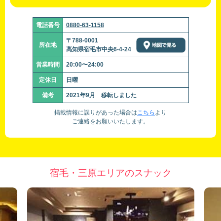
電話番号
0880-63-1158
〒788-0001
所在地
高知県宿毛市中央6-4-24
営業時間
20:00〜24:00
定休日
日曜
備考
2021年9月 移転しました
掲載情報に誤りがあった場合は
こちら
より
ご連絡をお願いいたします。
宿毛・三原エリアのスナック